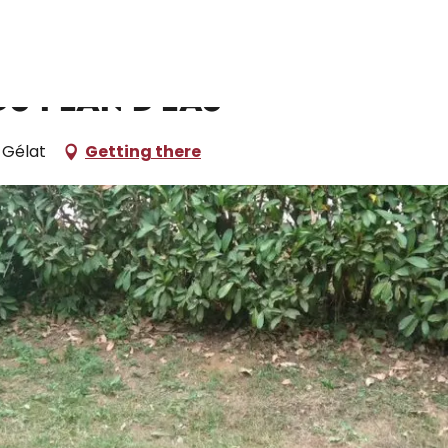
ampsites and caravan parks
Aire de Pique-Nique du Plan d'Eau
du Plan d'Eau
-Gélat
Getting there