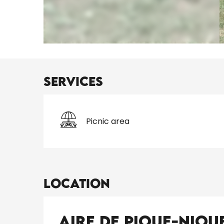
Services
Picnic area
Location
Aire de Pique-Niqu