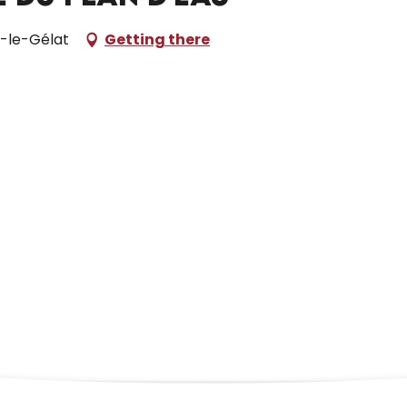
t-le-Gélat
Getting there