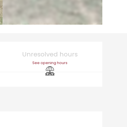
Opening hours & cont
Unresolved hours
See opening hours
Picnic area