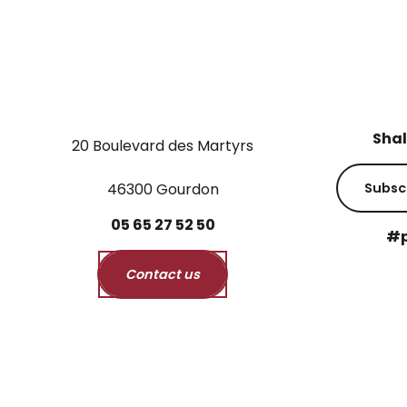
Shal
20 Boulevard des Martyrs
46300 Gourdon
Subsc
05
65
27
52
50
#p
Contact us