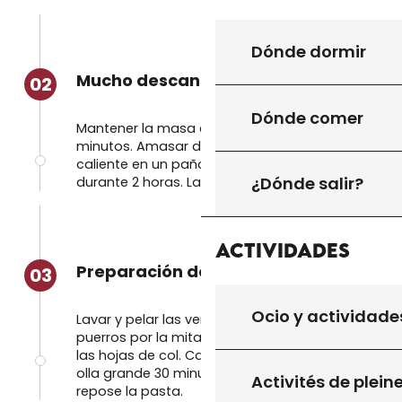
Dónde dormir
Mucho descanso.
02
Dónde comer
Mantener la masa caliente durante 30
minutos. Amasar de nuevo y mantener
caliente en un paño de cocina anudado
¿Dónde salir?
durante 2 horas. La masa debería subir.
Actividades
Preparación de la sopa
03
Ocio y actividade
Lavar y pelar las verduras, cortar los
puerros por la mitad a lo largo y separar
las hojas de col. Calentar el agua en una
olla grande 30 minutos antes de que
Activités de plein
repose la pasta.