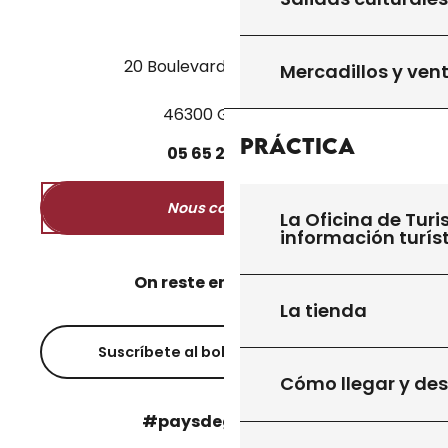
20 Boulevard des Martyrs
Mercadillos y ven
46300 Gourdon
Práctica
05
65
27
52
50
Nous contacter
La Oficina de Turi
información turís
On reste en contact ?
La tienda
Suscríbete al boletín informativo
Cómo llegar y de
#paysdegourdon !