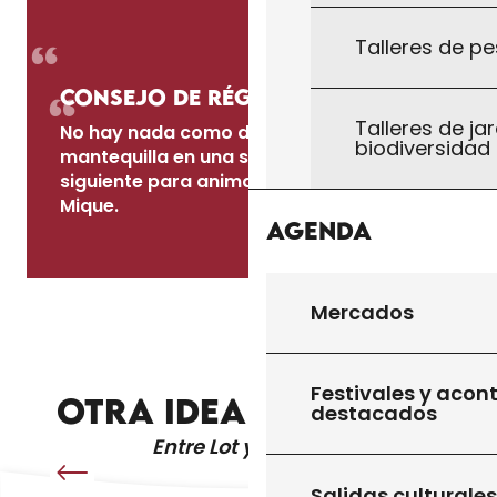
Talleres de pe
Consejo de Régine
Talleres de jar
No hay nada como dorar las rodajas en
biodiversidad
mantequilla en una sartén al día
siguiente para animar los restos de
Mique.
Agenda
Régine
Mercados
LINGUINE, BURRATA, TRUFA Y MAGRET DE
PATO
Festivales y acon
OTRA IDEA DE RECETA
destacados
Entre Lot y Dordoña
Salidas culturales