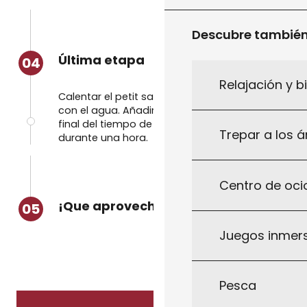
Descubre tambié
Última etapa
04
Relajación y b
Calentar el petit salé, las zanahorias y la col
con el agua. Añadir la masa a la cazuela al
final del tiempo de reposo. Dejar cocer
Trepar a los á
durante una hora.
Centro de ocio
¡Que aproveche!
05
Juegos inmersi
Pesca