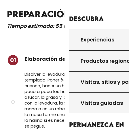
PREPARACIÓN
Descubra
Tiempo estimado: 55 minutos
Experiencias
Elaboración de la masa Mique
01
Productos region
Disolver la levadura en el vaso de agua
templada. Poner ¾ de la harina en un
Visitas, sitios y p
cuenco, hacer un hueco en él y añadir
poco a poco los huevos, la mantequilla, el
azúcar, la grasa y, a continuación, el agua
Visitas guiadas
con la levadura, la sal y la leche. Amasar a
mano o en un robot de cocina hasta que
la masa forme una bola. Añadir el resto de
la harina si es necesario hasta que ya no
Permanezca en
se pegue.