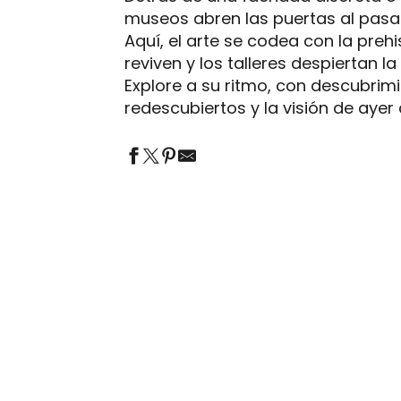
museos abren las puertas al pasado
outer aux favoris
Aquí, el arte se codea con la preh
reviven y los talleres despiertan la
Explore a su ritmo, con descubrim
redescubiertos y la visión de ayer
LA MAISON DU SÉNÉCHAL - CENTRE
D'INTERPRÉTATION DE L'ARCHITECTURE
MUSÉE DU PATRIMOINE AGRICOLE ET
ET DU PATRIMOINE
AUTOMOBILE DE SALVIAC
TODOS LOS SITIOS QUE HAY QUE VISITAR