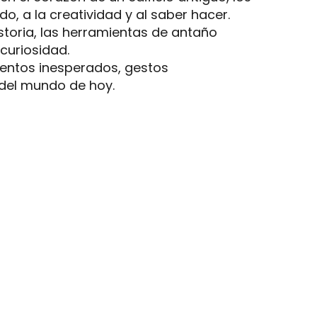
, a la creatividad y al saber hacer.
istoria, las herramientas de antaño
 curiosidad.
ientos inesperados, gestos
 del mundo de hoy.
LA MAISON DU PIAGE
ATELIER-MUSÉE LES VIEILLES
HORLOGES DE SALVIAC
IGLESIAS Y PATRIMONIO