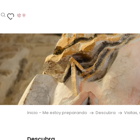
Aller
au
contenu
Buscar
Voir les favoris
principal
Inicio – Me estoy preparando
Descubra
Visitas,
Descubra