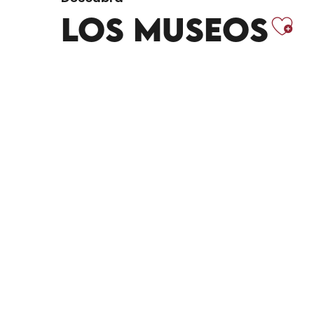
Aj
LOS MUSEOS
MUSÉE ZADKINE
ATELIER-MUSÉE DES VIEILLES
MÉCANIQUES
MUSÉE LAUBIE MECANIC ART
ARTISTAS Y ARTESANOS