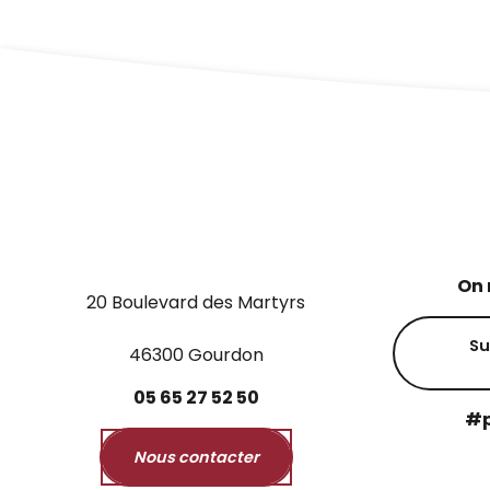
On 
20 Boulevard des Martyrs
Su
46300 Gourdon
05
65
27
52
50
#p
Nous contacter