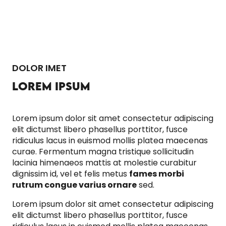
1
SECCIÓN 1
2
SECCIÓN 2
DOLOR IMET
3
FAVORITOS
LOREM IPSUM
4
SECCIÓN 4
Lorem ipsum dolor sit amet consectetur adipiscing
5
PREGUNTAS FRECUENTES
elit dictumst libero phasellus porttitor, fusce
ridiculus lacus in euismod mollis platea maecenas
curae. Fermentum magna tristique sollicitudin
lacinia himenaeos mattis at molestie curabitur
dignissim id, vel et felis metus
fames morbi
rutrum congue varius ornare
sed.
Lorem ipsum dolor sit amet consectetur adipiscing
elit dictumst libero phasellus porttitor, fusce