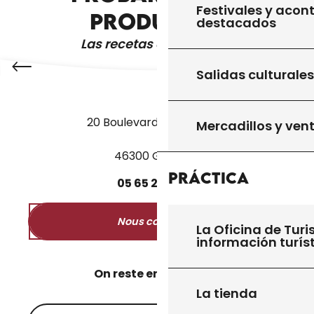
Festivales y acon
PRODUCTOS
destacados
Las recetas de la abuela
Salidas culturales
20 Boulevard des Martyrs
Mercadillos y ven
46300 Gourdon
Práctica
05
65
27
52
50
Nous contacter
La Oficina de Turi
información turís
On reste en contact ?
La tienda