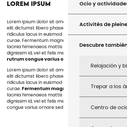
LOREM IPSUM
Ocio y actividade
Lorem ipsum dolor sit amet consectetur adipiscing
Activités de plein
elit dictumst libero phasellus porttitor, fusce
ridiculus lacus in euismod mollis platea maecenas
curae. Fermentum magna tristique sollicitudin
Descubre tambié
lacinia himenaeos mattis at molestie curabitur
dignissim id, vel et felis metus
fames morbi
rutrum congue varius ornare
sed.
Relajación y b
Lorem ipsum dolor sit amet consectetur adipiscing
elit dictumst libero phasellus porttitor, fusce
ridiculus lacus in euismod mollis platea maecenas
Trepar a los á
curae.
Fermentum magna tristique sollicitudin
lacinia himenaeos mattis at molestie curabitur
dignissim id, vel et felis metus fames morbi rutrum
Centro de ocio
congue varius ornare sed