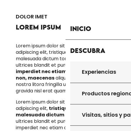
DOLOR IMET
LOREM IPSUM
Inicio
Lorem ipsum dolor sit amet consectetur
Descubra
adipiscing elit, tristique ultricies dapibus
malesuada dictum torquent, arcu ut
ultrices blandit et purus. Netus
pretium
imperdiet nec etiam accumsan rutrum
Experiencias
non, maecenas
aliquam ullamcorper
nostra litora fringilla urna in, penatibus
gravida nisl erat quam donec.
Productos region
Lorem ipsum dolor sit amet consectetur
adipiscing elit,
tristique ultricies dapibus
Visitas, sitios y p
malesuada dictum torquent
, arcu ut
ultrices blandit et purus. Netus pretium
imperdiet nec etiam accumsan rutrum