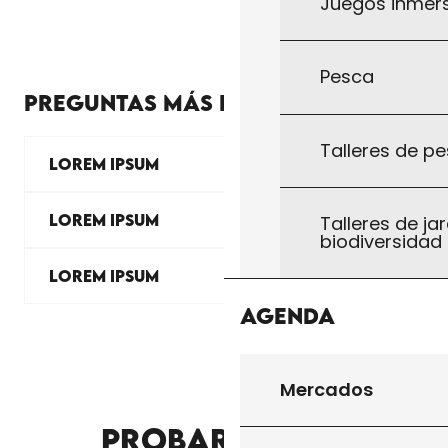
Juegos inmersi
Pesca
PREGUNTAS MÁS FRECUENTES
Talleres de pe
LOREM IPSUM
LOREM IPSUM
Talleres de jar
biodiversidad
LOREM IPSUM
Agenda
Mercados
LA OFICINA DE TURISMO Y SUS OFICINAS DE
PROBAR OTROS
INFORMACIÓN TURÍSTICA