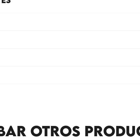
TES
BAR OTROS PRODU
DÓNDE COMER