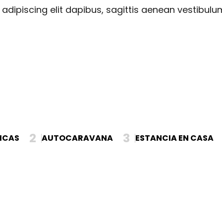
adipiscing elit dapibus, sagittis aenean vestibulu
2
3
ICAS
AUTOCARAVANA
ESTANCIA EN CASA