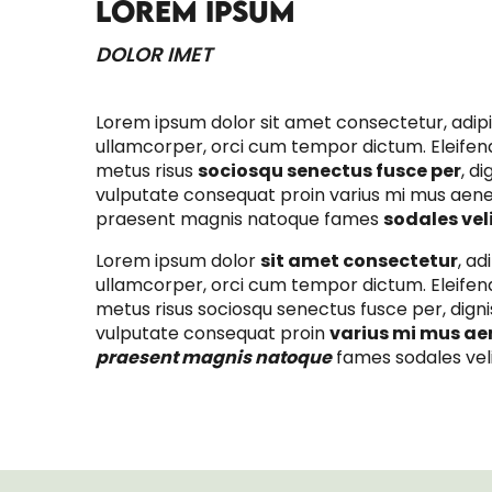
LOREM IPSUM
DOLOR IMET
Lorem ipsum dolor sit amet consectetur, adipisci
ullamcorper, orci cum tempor dictum. Eleifend
metus risus
sociosqu senectus fusce per
, d
vulputate consequat proin varius mi mus aen
praesent magnis natoque fames
sodales vel
Lorem ipsum dolor
sit amet consectetur
, ad
ullamcorper, orci cum tempor dictum. Eleifend
metus risus sociosqu senectus fusce per, dign
vulputate consequat proin
varius mi mus a
praesent magnis natoque
fames sodales vel