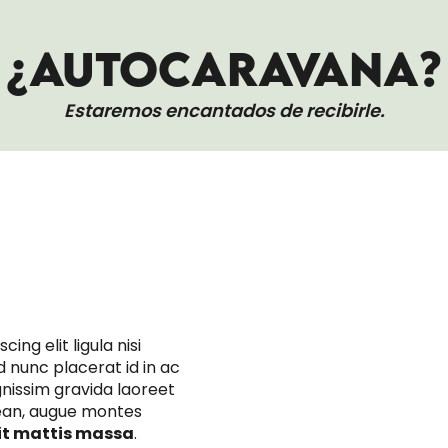
¿AUTOCARAVANA?
Estaremos encantados de recibirle.
VESTIBULUM TURPIS SE
ng elit ligula nisi
 nunc placerat id in ac
ignissim gravida laoreet
ean, augue montes
it mattis massa
.