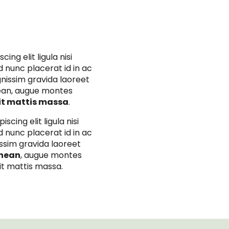
VESTIBULUM TURPIS 
VESTIBULUM TURPIS 
ng elit ligula nisi
 nunc placerat id in ac
ALIQUET
ALIQUET
ignissim gravida laoreet
ean, augue montes
it mattis massa
.
ipiscing elit ligula nisi
 nunc placerat id in ac
issim gravida laoreet
enean
, augue montes
it mattis massa.