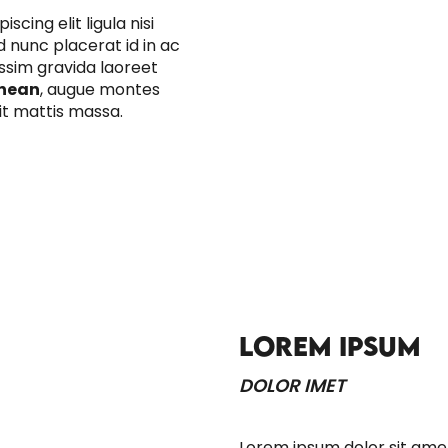
ipiscing elit ligula nisi
 nunc placerat id in ac
issim gravida laoreet
enean
, augue montes
it mattis massa.
LOREM IPSUM
DOLOR IMET
Lorem ipsum dolor sit amet 