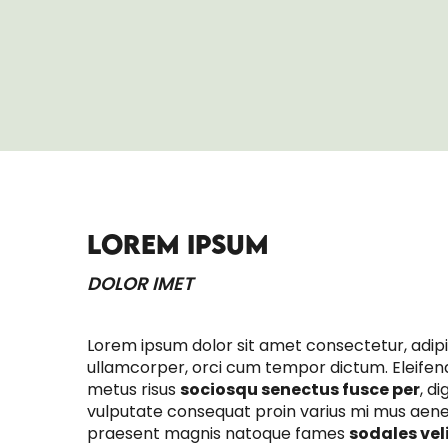
VESTIBULUM TURPIS SEM ALIQUET
LOREM IPSUM
DOLOR IMET
Lorem ipsum dolor sit amet consectetur, adipisci
ullamcorper, orci cum tempor dictum. Eleifend
metus risus
sociosqu senectus fusce per
, d
vulputate consequat proin varius mi mus aen
praesent magnis natoque fames
sodales vel