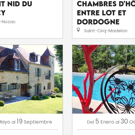
it nid du
Chambres D'H
cy
Entre Lot Et
Dordogne
-Nozac
Saint-Cirq-Madelon
19
5
30
Mayo
Septiembre
Enero
Oc
al
Del
al