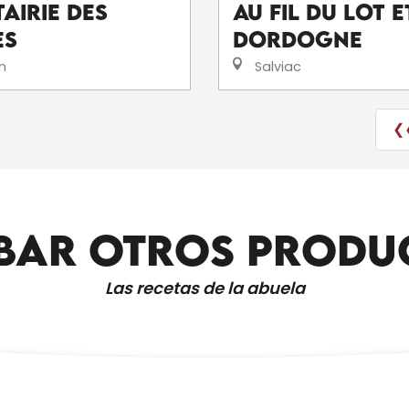
airie des
Au fil du Lot e
es
Dordogne
n
Salviac
❮
BAR OTROS PRODU
ALOJAMIENTO Y DESAYUNO
Las recetas de la abuela