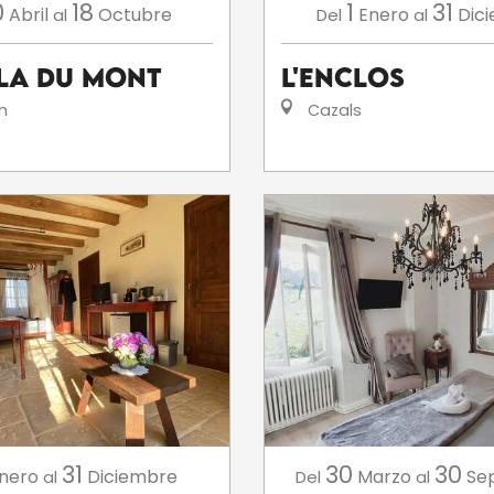
0
18
1
31
Abril
Octubre
Enero
Dic
al
Del
al
lla du Mont
L'Enclos
n
Cazals
31
30
30
nero
Diciembre
Marzo
Se
al
Del
al