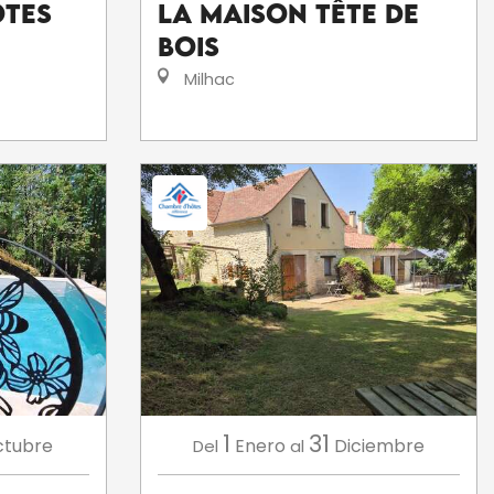
ôtes
La maison Tête de
Bois
Milhac
1
31
tubre
Enero
Diciembre
Del
al