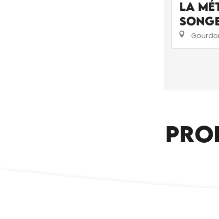
La Mét
Song
Gourdo
PRO