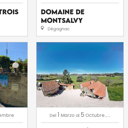
Trois
Domaine De
Montsalvy
Dégagnac
1
5
iembre
Marzo
Octubre
,
...
Del
al