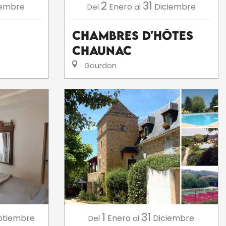
2
31
iembre
Enero
Diciembre
Del
al
Chambres d'hôtes
Chaunac
Gourdon
1
31
ptiembre
Enero
Diciembre
Del
al