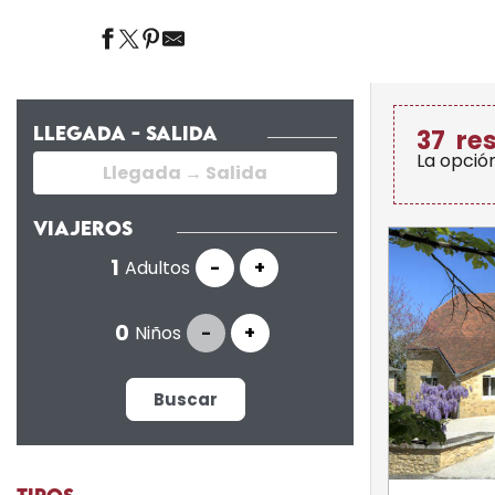
LLEGADA - SALIDA
37
re
La opció
VIAJEROS
Adultos
-
+
Niños
-
+
Buscar