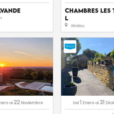
avande
Chambres Les 
L
n
Gindou
22
1
31
nero
Noviembre
Enero
Dic
al
Del
al