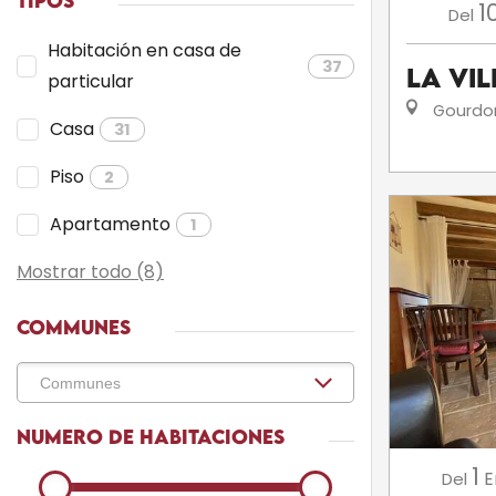
TIPOS
1
Del
Habitación en casa de
37
La Vi
particular
Gourdo
Casa
31
Piso
2
Apartamento
1
Mostrar todo (8)
COMMUNES
NUMERO DE HABITACIONES
1
E
Del