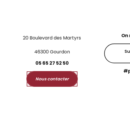
On 
20 Boulevard des Martyrs
46300 Gourdon
Su
05
65
27
52
50
#p
Nous contacter