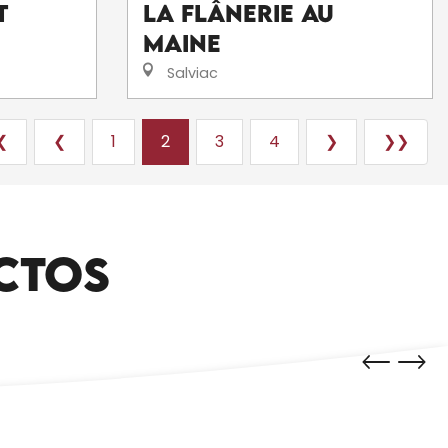
t
La Flânerie Au
Maine
Salviac
❮
❮
1
2
3
4
❯
❯❯
CTOS