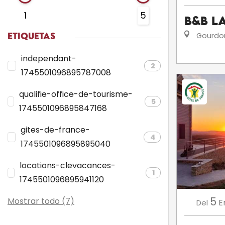
1
5
B&B L
ETIQUETAS
Gourdo
independant-
2
1745501096895787008
qualifie-office-de-tourisme-
5
1745501096895847168
gites-de-france-
4
1745501096895895040
locations-clevacances-
1
1745501096895941120
5
Mostrar todo (7)
E
Del