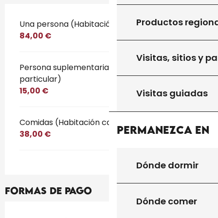
Productos region
Tarifas 2026
Una persona (Habitación casa particular)
84,00 €
Visitas, sitios y p
Persona suplementaria (Habitación casa
particular)
15,00 €
Visitas guiadas
Comidas (Habitación casa particular)
Permanezca en
38,00 €
Dónde dormir
Formas de pago
Dónde comer