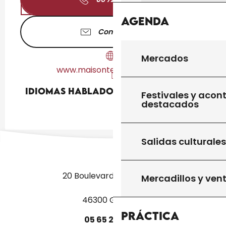
Agenda
Contáctenos
Mercados
www.maisontetedebois.com
Idiomas hablados
Idiomas hablados
Festivales y acon
destacados
Salidas culturales
20 Boulevard des Martyrs
Mercadillos y ven
46300 Gourdon
Práctica
05
65
27
52
50