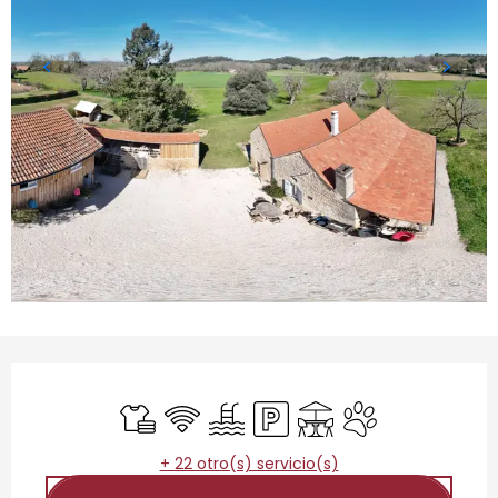
Horarios y datos de contacto
Sábanas y ropa de cama
Wifi
Piscina
Aparcamiento
Terraza
Se aceptan anima
+ 22 otro(s) servicio(s)