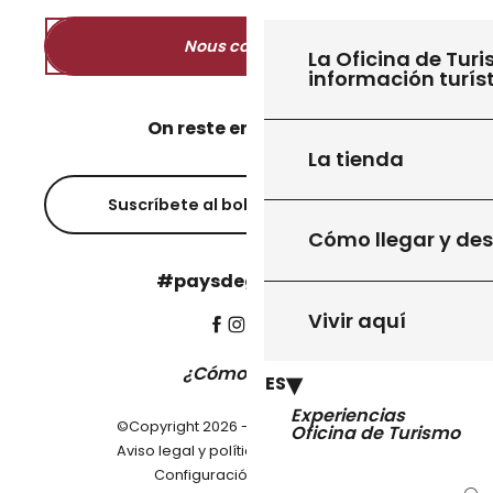
Nous contacter
La Oficina de Turi
información turís
On reste en contact ?
La tienda
Suscríbete al boletín informativo
Cómo llegar y de
#paysdegourdon !
Vivir aquí
¿Cómo llegar?
ES
Experiencias
©Copyright 2026 - Pays de Gourdon
Oficina de Turismo
-
Aviso legal y política de privacidad
Configuración de cookies