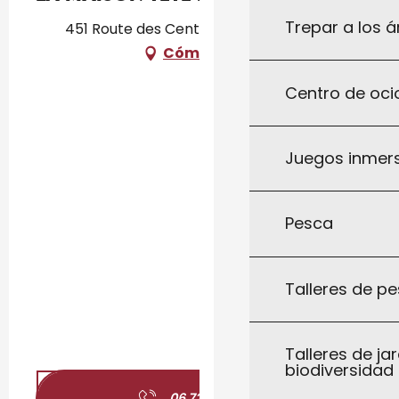
Trepar a los á
451 Route des Cent Écus, 46300 Milhac
Cómo llegar
Centro de ocio
Juegos inmersi
Pesca
Talleres de pe
Talleres de jar
biodiversidad
06 72 93 08
▒▒