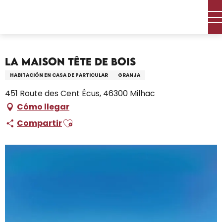
Aller
Inicio – Me estoy preparando
Permanezca en
au
Dónde dormir
Alquileres de vacaciones
contenu
La maison Tête de Bois
principal
La maison Tête de Bois
HABITACIÓN EN CASA DE PARTICULAR
GRANJA
451 Route des Cent Écus, 46300 Milhac
Cómo llegar
Ajouter aux favoris
Compartir