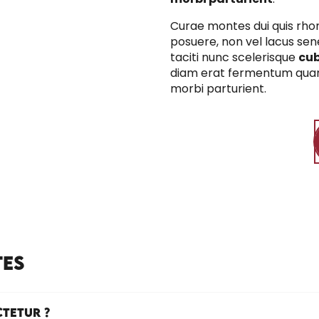
Curae montes dui quis rho
posuere, non vel lacus sene
taciti nunc scelerisque
cub
diam erat fermentum qua
morbi parturient.
TES
TETUR ?