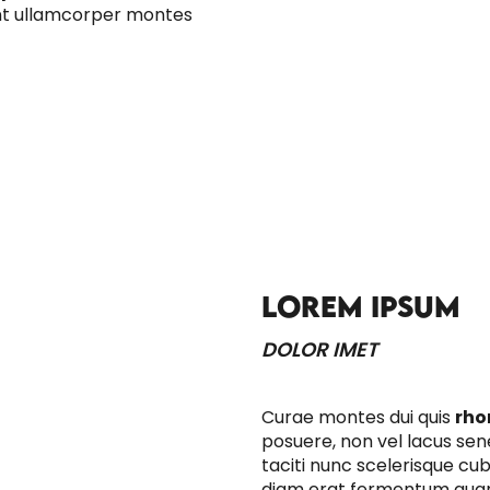
t ullamcorper montes
LOREM IPSUM
DOLOR IMET
Curae montes dui quis
rho
posuere, non vel lacus sene
taciti nunc scelerisque cu
diam erat fermentum qua