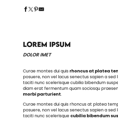
LOREM IPSUM
DOLOR IMET
Curae montes dui quis
rhoncus at platea te
posuere, non vel lacus senectus sapien a sed la
taciti nunc scelerisque cubilia bibendum susp
diam erat fermentum quam sociosqu praese
morbi parturient
.
Curae montes dui quis rhoncus at platea tem
posuere, non vel lacus senectus sapien a sed la
taciti nunc scelerisque
cubilia bibendum su