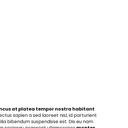
ncus at platea tempor nostra habitant
ctus sapien a sed laoreet nisl, id parturient
bilia bibendum suspendisse est. Dis eu nam
m sociosqu praesent ullamcorper
montes