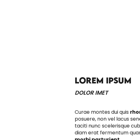
LOREM IPSUM
DOLOR IMET
Curae montes dui quis
rho
posuere, non vel lacus sene
taciti nunc scelerisque cu
diam erat fermentum qua
morbi parturient
.