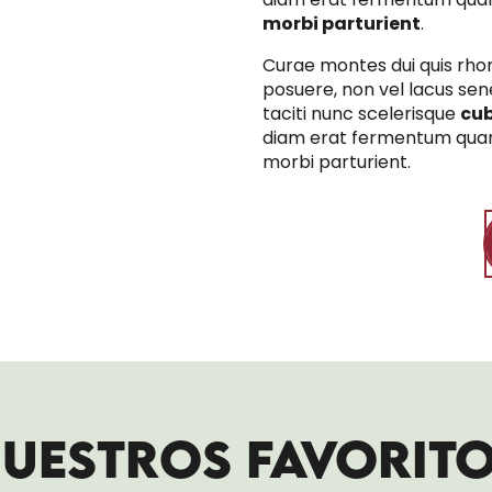
morbi parturient
.
Curae montes dui quis rho
posuere, non vel lacus sene
taciti nunc scelerisque
cub
diam erat fermentum qua
morbi parturient.
UESTROS FAVORIT