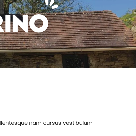
RINO
 aux favoris
ellentesque nam cursus vestibulum