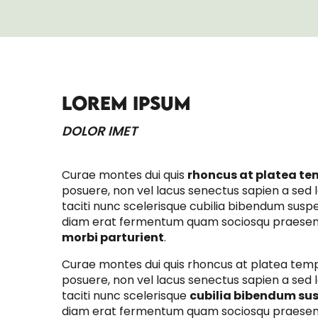
VESTIBULUM TURPIS SEM ALIQUET
LOREM IPSUM
DOLOR IMET
Curae montes dui quis
rhoncus at platea te
posuere, non vel lacus senectus sapien a sed la
taciti nunc scelerisque cubilia bibendum susp
diam erat fermentum quam sociosqu praese
morbi parturient
.
Curae montes dui quis rhoncus at platea tem
posuere, non vel lacus senectus sapien a sed la
taciti nunc scelerisque
cubilia bibendum su
diam erat fermentum quam sociosqu praesen