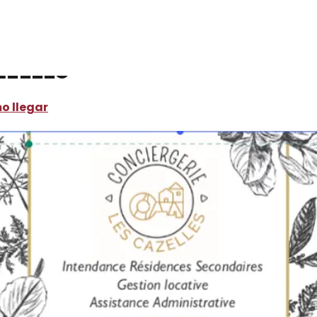
lles
zelles
o llegar