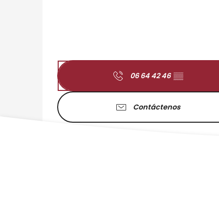
06 64 42 46
▒▒
Contáctenos