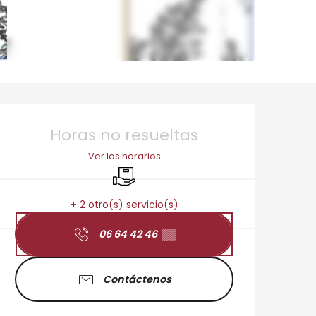
Horarios y datos de 
Horas no resueltas
Ver los horarios
Entrega
+ 2 otro(s) servicio(s)
06 64 42 46
▒▒
Contáctenos