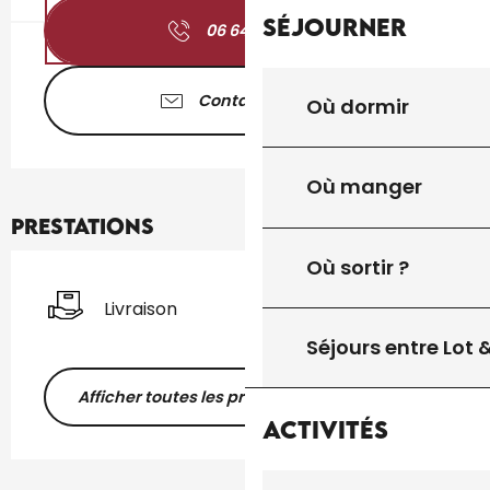
Séjourner
06 64 42 46
▒▒
Contactez-nous
Où dormir
Où manger
Prestations
Où sortir ?
Livraison
Séjours entre Lot
Afficher toutes les prestations
Activités