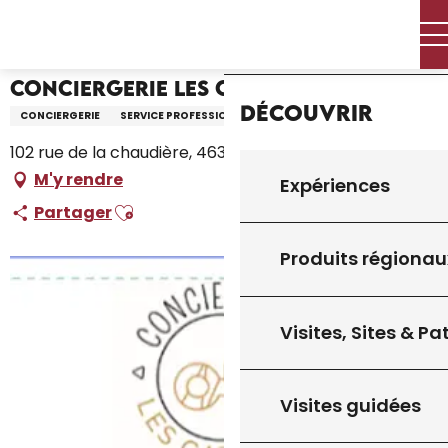
Aller
Accueil – Je prépare
Conciergerie les Cazelles
Accueil
au
contenu
principal
Conciergerie les Cazelles
Découvrir
CONCIERGERIE
SERVICE PROFESSIONNEL
102 rue de la chaudière, 46310 Uzech
M'y rendre
Expériences
Ajouter aux favoris
Partager
Produits régionau
Visites, Sites & P
Visites guidées