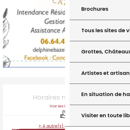
Brochures
Tous les sites de v
Grottes, Châteaux
Artistes et artisan
Ouverture et coordonnées
En situation de h
Horaires non définis
Voir les horaires
Livraison
Visiter en toute lib
+ 4 autre(s) prestation(s)