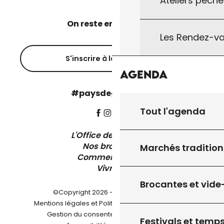
Ateliers pêche
On reste en contact ?
Les Rendez-vo
S'inscrire à la newsletter
Agenda
#paysdegourdon !
Tout l'agenda
L'Office de Tourisme
Nos brochures
Marchés tradition
Comment venir ?
Vivre ici
Brocantes et vide
©Copyright 2026 - Pays de Gourdon
-
Mentions légales et Politique de confidentialité
-
-
Gestion du consentement
Plan du site
Festivals et temps