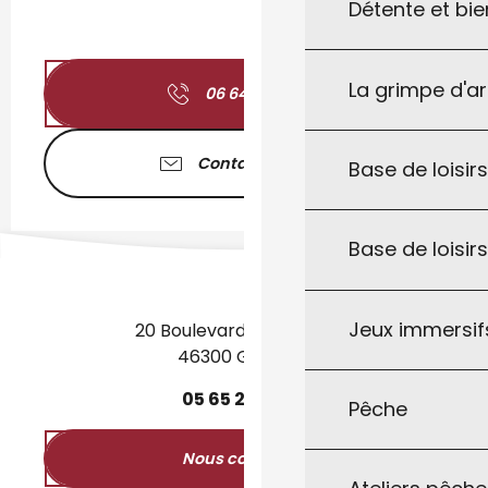
Détente et bie
La grimpe d'a
06 64 42 46
▒▒
Contactez-nous
Base de loisirs
Base de loisir
Jeux immersifs
20 Boulevard des Martyrs
46300 Gourdon
05
65
27
52
50
Pêche
Nous contacter