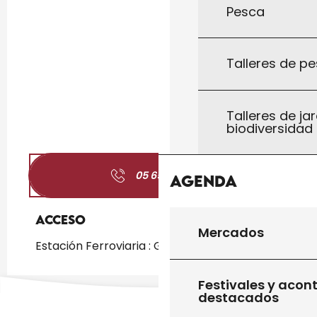
Pesca
Talleres de pe
Talleres de jar
biodiversidad
05 65 41 70
▒▒
Agenda
Acceso
Acceso
Mercados
Estación Ferroviaria : Gourdon a 1km
Festivales y acon
destacados