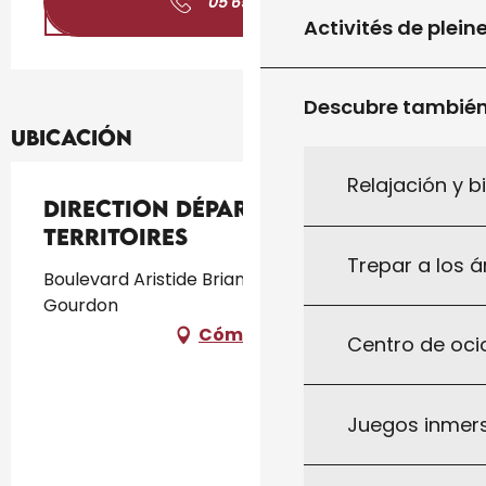
05 65 41 70
▒▒
Activités de plein
Descubre tambié
Ubicación
Relajación y b
Direction Départementale des
Territoires
Trepar a los á
Boulevard Aristide Briand Maison de l'État,
Gourdon
Cómo llegar
Centro de ocio
Juegos inmersi