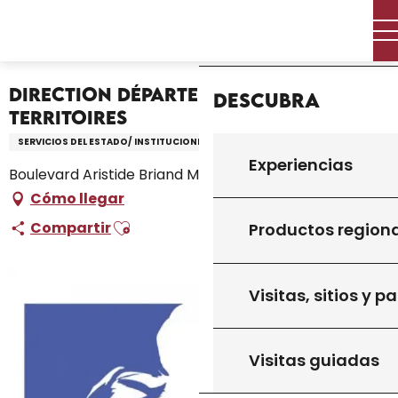
Aller
Inicio – Me estoy preparando
Inicio
au
Direction Départementale des Territoires
contenu
principal
Direction Départementale des
Descubra
Territoires
SERVICIOS DEL ESTADO/ INSTITUCIONES
Experiencias
Boulevard Aristide Briand Maison de l'État, Gourdon
Cómo llegar
Ajouter aux favoris
Compartir
Productos region
Visitas, sitios y p
Visitas guiadas