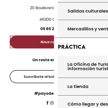
20 Boulevard des Martyrs
Salidas culturales
46300 Gourdon
Mercadillos y ven
05
65
27
52
50
Nous contacter
Práctica
On reste en contact ?
La Oficina de Turi
información turís
Suscríbete al boletín informativo
La tienda
#paysdegourdon !
Cómo llegar y de