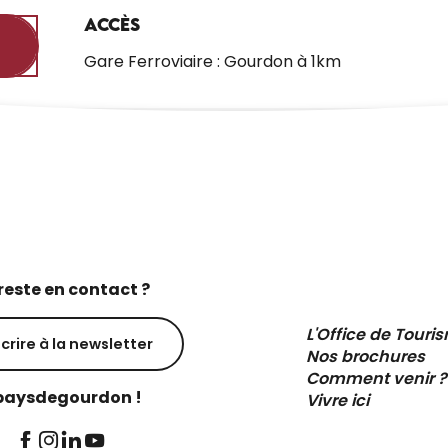
Accès
Accès
Gare Ferroviaire : Gourdon à 1km
reste en contact ?
L'Office de Touri
scrire à la newsletter
Nos brochures
Comment venir ?
aysdegourdon !
Vivre ici