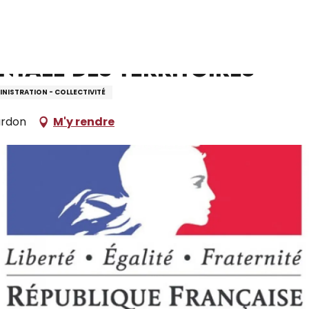
Territoires
ntale des Territoires
NISTRATION - COLLECTIVITÉ
urdon
M'y rendre