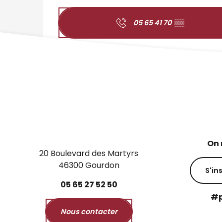
05 65 41 70
▒▒
On 
20 Boulevard des Martyrs
46300 Gourdon
S'in
05
65
27
52
50
#p
Nous contacter