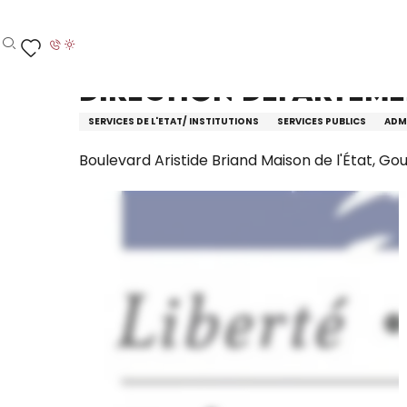
Aller
Accueil – Je prépare
Direction Départementale des 
au
contenu
Recherche
Voir les favoris
principal
Direction Départeme
SERVICES DE L'ETAT/ INSTITUTIONS
SERVICES PUBLICS
ADMI
Boulevard Aristide Briand Maison de l'État, Go