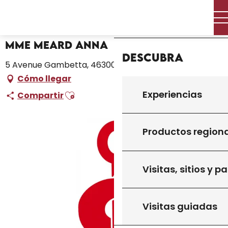
Aller
Inicio – Me estoy preparando
Mme Meard Anna
Inicio
au
contenu
principal
Mme Meard Anna
Descubra
5 Avenue Gambetta, 46300 Gourdon
Cómo llegar
Ajouter aux favoris
Experiencias
Compartir
Productos region
Visitas, sitios y p
Visitas guiadas