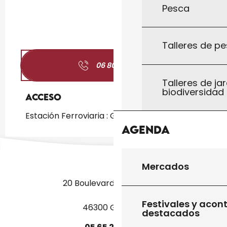
Pesca
Talleres de pe
06 80 05 42
▒▒
Talleres de jar
biodiversidad
Acceso
Acceso
Estación Ferroviaria : Gourdon a 967m
Agenda
Mercados
20 Boulevard des Martyrs
Festivales y acon
46300 Gourdon
destacados