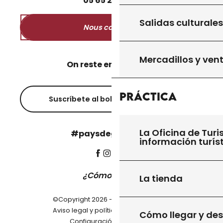
05
65
27
52
50
Salidas culturales
Nous contacter
Mercadillos y ven
On reste en contact ?
Práctica
Suscríbete al boletín informativo
La Oficina de Turi
#paysdegourdon !
información turís
¿Cómo llegar?
La tienda
©Copyright 2026 - Pays de Gourdon
-
Aviso legal y política de privacidad
Cómo llegar y de
Configuración de cookies