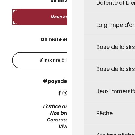
05
65
27
52
50
Détente et bie
Nous contacter
La grimpe d'a
On reste en contact ?
Base de loisirs
S'inscrire à la newsletter
Base de loisir
#paysdegourdon !
Jeux immersifs
L'Office de Tourisme
Pêche
Nos brochures
Comment venir ?
Vivre ici