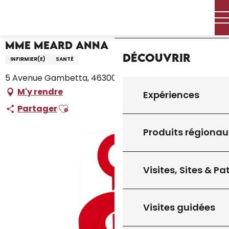
Aller
Accueil – Je prépare
Mme Meard Anna
Accueil
au
contenu
principal
Mme Meard Anna
Découvrir
INFIRMIER(E)
SANTÉ
5 Avenue Gambetta, 46300 Gourdon
M'y rendre
Expériences
Ajouter aux favoris
Partager
Produits régionau
Visites, Sites & P
Visites guidées