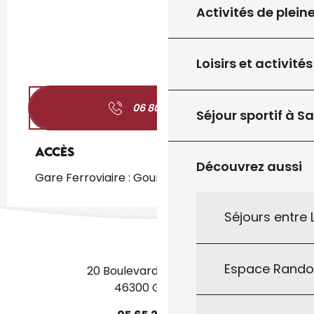
Activités de plein
Loisirs et activités
06 80 05 42
▒▒
Séjour sportif à S
Accès
Accès
Découvrez aussi
Gare Ferroviaire : Gourdon à 967m
Séjours entre
Espace Rand
20 Boulevard des Martyrs
46300 Gourdon