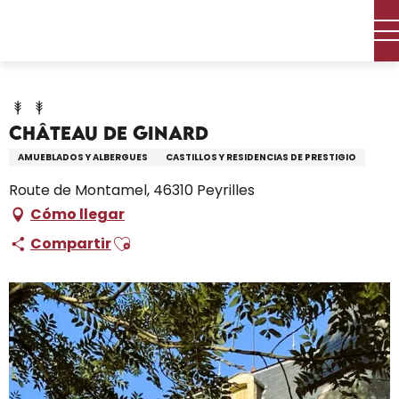
Aller
Inicio – Me estoy preparando
Permanezca en
au
Dónde dormir
Alquileres de vacaciones
contenu
Château de Ginard
principal
Château de Ginard
AMUEBLADOS Y ALBERGUES
CASTILLOS Y RESIDENCIAS DE PRESTIGIO
Route de Montamel, 46310 Peyrilles
Cómo llegar
Ajouter aux favoris
Compartir