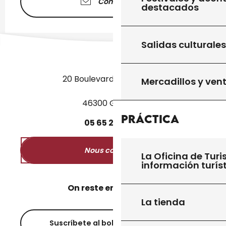
Contáctenos
destacados
Salidas culturales
20 Boulevard des Martyrs
Mercadillos y ven
46300 Gourdon
Práctica
05
65
27
52
50
Nous contacter
La Oficina de Turi
información turís
On reste en contact ?
La tienda
Suscríbete al boletín informativo