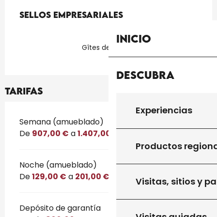
Oferta de prestaciones
Sellos empresariales
Sellos empresariales
Inicio
Gîtes de France
Descubra
Tarifas
Experiencias
Tarifas 2026
Semana (amueblado)
De
907,00 €
a
1.407,00 €
Productos region
Noche (amueblado)
De
129,00 €
a
201,00 €
Visitas, sitios y p
Depósito de garantía
Visitas guiadas