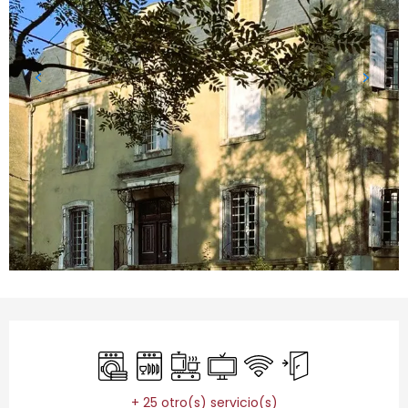
Horarios y datos de contacto
Lavadora
Lavavajillas
Placa de cocción
Televisión
Wifi
Entrada independ
+ 25 otro(s) servicio(s)