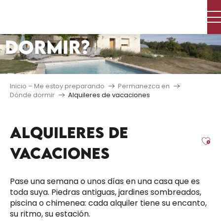
Aller
¿DÓNDE
au
contenu
DORMIR?
principal
Inicio – Me estoy preparando
Permanezca en
Dónde dormir
Alquileres de vacaciones
ALQUILERES DE
Aj
VACACIONES
Pase una semana o unos días en una casa que es
toda suya. Piedras antiguas, jardines sombreados,
piscina o chimenea: cada alquiler tiene su encanto,
su ritmo, su estación.