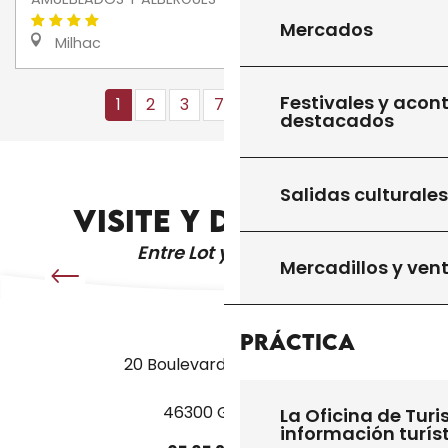
Mercados
Milhac
Festivales y acon
1
2
3
7+
14+
22
❯
❯❯
destacados
TODOS LOS SITIOS QUE HAY QUE VISITAR
Salidas culturales
VISITE Y DESCUBRA
Entre Lot y Dordoña
Mercadillos y ven
Práctica
20 Boulevard des Martyrs
46300 Gourdon
La Oficina de Turi
información turís