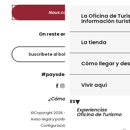
Nous contacter
La Oficina de Turi
información turís
On reste en contact ?
La tienda
Suscríbete al boletín informativo
Cómo llegar y de
#paysdegourdon !
Vivir aquí
¿Cómo llegar?
ES
Experiencias
©Copyright 2026 - Pays de Gourdon
Oficina de Turismo
-
Aviso legal y política de privacidad
Configuración de cookies