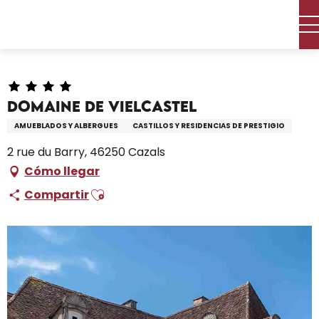
Aller
Inicio – Me estoy preparando
Permanezca en
au
Dónde dormir
Alquileres de vacaciones
contenu
Domaine de Vielcastel
principal
Domaine de Vielcastel
AMUEBLADOS Y ALBERGUES
CASTILLOS Y RESIDENCIAS DE PRESTIGIO
2 rue du Barry, 46250 Cazals
Cómo llegar
Ajouter aux favoris
Compartir