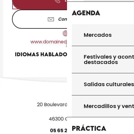
Llamar
Agenda
Contáctenos
Mercados
www.domainedevielcastel.com
Idiomas hablados
Idiomas hablados
Festivales y acon
destacados
Salidas culturales
20 Boulevard des Martyrs
Mercadillos y ven
46300 Gourdon
Práctica
05
65
27
52
50