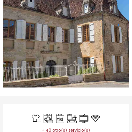
Horarios y datos de contacto
Sábanas y ropa de cama
Lavadora
Lavavajillas
Placa de cocción
Televisión
Wifi
+ 40 otro(s) servicio(s)