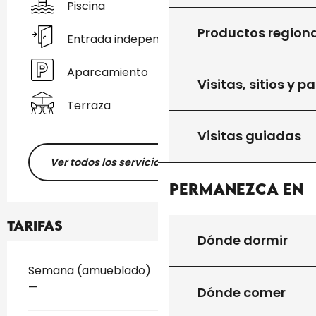
Piscina
Productos region
Entrada independiente
Aparcamiento
Visitas, sitios y p
Terraza
Visitas guiadas
Ver todos los servicios
Permanezca en
Tarifas
Dónde dormir
Tarifas 2026
Semana (amueblado)
—
Dónde comer