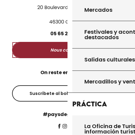
20 Boulevard des Martyrs
Mercados
46300 Gourdon
Festivales y acon
05
65
27
52
50
destacados
Nous contacter
Salidas culturales
On reste en contact ?
Mercadillos y ven
Suscríbete al boletín informativo
Práctica
#paysdegourdon !
La Oficina de Turi
información turís