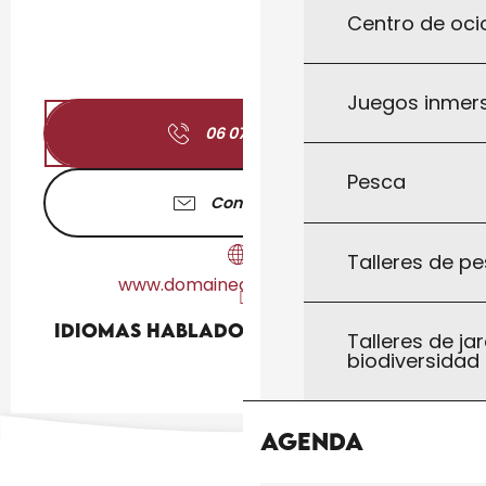
Centro de ocio
Juegos inmersi
06 07 65 05
▒▒
Pesca
Contáctenos
Talleres de pe
www.domaineduboisnoir.com
Idiomas hablados
Idiomas hablados
Talleres de jar
biodiversidad
Agenda