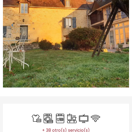
Horarios y datos de contacto
Sábanas y ropa de cama
Lavadora
Lavavajillas
Placa de cocción
Televisión
Wifi
+ 38 otro(s) servicio(s)