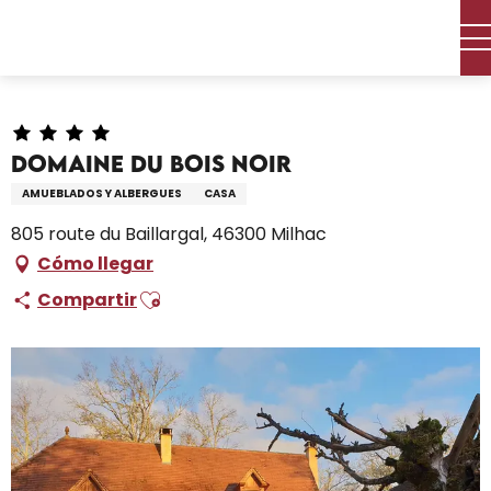
Aller
Inicio – Me estoy preparando
Permanezca en
au
Dónde dormir
Alquileres de vacaciones
contenu
Domaine Du Bois Noir
principal
Domaine Du Bois Noir
AMUEBLADOS Y ALBERGUES
CASA
805 route du Baillargal, 46300 Milhac
Cómo llegar
Ajouter aux favoris
Compartir