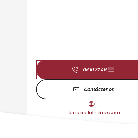
06 51 72 49
▒▒
Contáctenos
domainelabalme.com