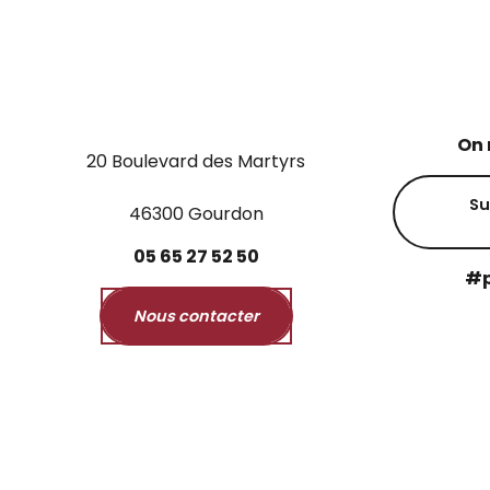
On 
20 Boulevard des Martyrs
Su
46300 Gourdon
05
65
27
52
50
#p
Nous contacter