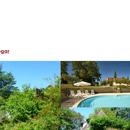
ónde dormir
Alquileres de vacaciones
Domaine la Balme
egar