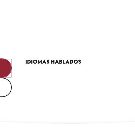
Idiomas hablados
Idiomas hablados