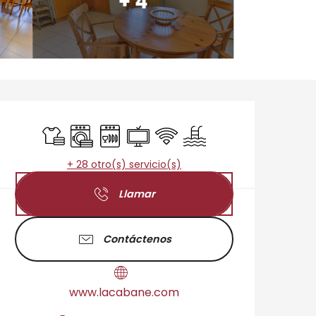
+ 4
Horarios y datos de 
Sábanas y ropa de cama
Lavadora
Lavavajillas
Televisión
Wifi
Piscina
+ 28 otro(s) servicio(s)
Llamar
Contáctenos
www.lacabane.com