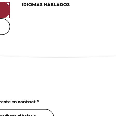
Idiomas hablados
Idiomas hablados
reste en contact ?