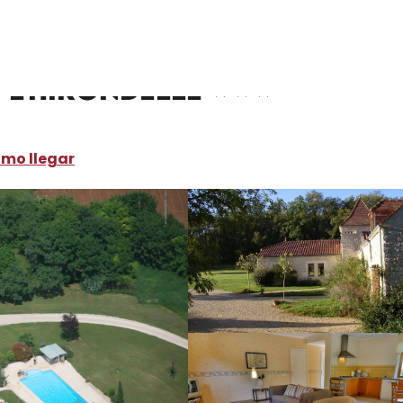
ónde dormir
Alquileres de vacaciones
Domaine La Cabane - L
 L'Hirondelle
mo llegar