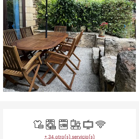
Horarios y datos de contacto
Sábanas y ropa de cama
Lavadora
Lavavajillas
Placa de cocción
Televisión
Wifi
+ 34 otro(s) servicio(s)