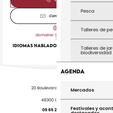
Pesca
Contáctenos
Talleres de pe
domaine-labastide.fr
Idiomas hablados
Idiomas hablados
Talleres de jar
biodiversidad
Agenda
20 Boulevard des Martyrs
Mercados
46300 Gourdon
Festivales y acon
05
65
27
52
50
destacados