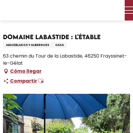
Aller
Inicio – Me estoy preparando
Permanezca en
au
Dónde dormir
Alquileres de vacaciones
contenu
Domaine Labastide : L'Étable
principal
Domaine Labastide : L'Étable
AMUEBLADOS Y ALBERGUES
CASA
63 chemin du Tour de la Labastide, 46250 Frayssinet-
le-Gélat
Cómo llegar
Ajouter aux favoris
Compartir