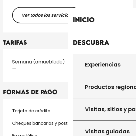
Ver todos los servicios
Inicio
Descubra
Tarifas
Tarifas 2026
Semana (amueblado)
Experiencias
—
Productos region
Formas de pago
Visitas, sitios y p
Tarjeta de crédito
Cheques bancarios y postales
Visitas guiadas
En metálico