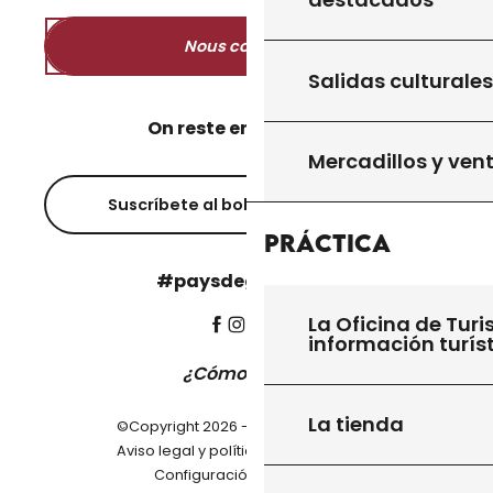
Nous contacter
Salidas culturales
On reste en contact ?
Mercadillos y ven
Suscríbete al boletín informativo
Práctica
#paysdegourdon !
La Oficina de Turi
información turís
¿Cómo llegar?
La tienda
©Copyright 2026 - Pays de Gourdon
-
Aviso legal y política de privacidad
Configuración de cookies