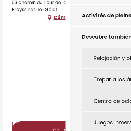
63 chemin du Tour de la Labastide, 46250
Frayssinet-le-Gélat
Activités de plein
Cómo llegar
Descubre tambié
Relajación y b
Trepar a los á
Centro de ocio
Juegos inmersi
Llamar