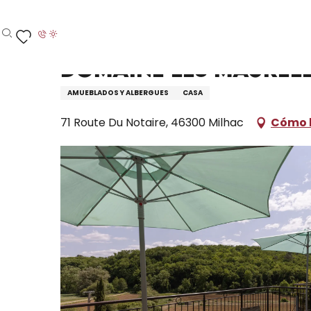
Aller
Inicio – Me estoy preparando
Permanezca en
D
au
contenu
Buscar
Voir les favoris
principal
Domaine Les Maurell
AMUEBLADOS Y ALBERGUES
CASA
71 Route Du Notaire, 46300 Milhac
Cómo l