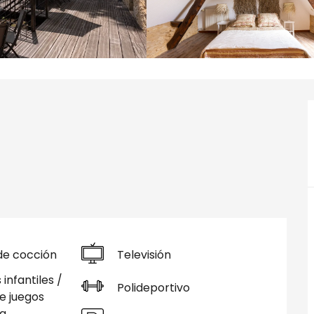
de cocción
Televisión
infantiles /
Polideportivo
e juegos
a