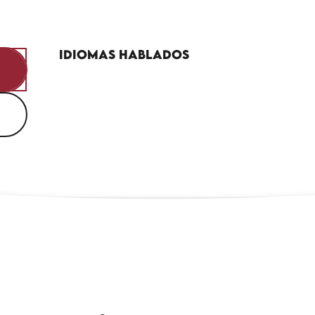
Idiomas hablados
Idiomas hablados