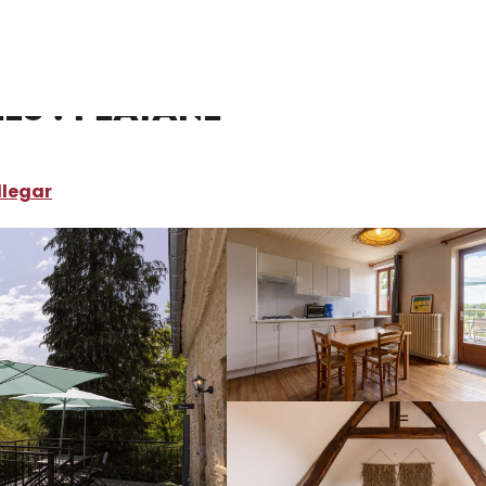
ónde dormir
Alquileres de vacaciones
Domaine Les Maurelles
es : Platane
legar