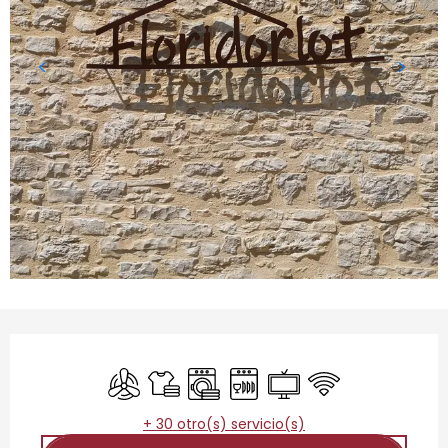
Horarios y datos de contacto
Aire Acondicionado
Sábanas y ropa de cama
Lavadora
Lavavajillas
Televisión
Wifi
+ 30 otro(s) servicio(s)