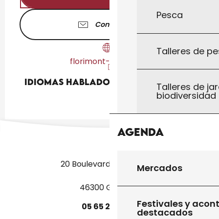
Pesca
Contáctenos
Talleres de pe
florimont-gaumier.fr
Idiomas hablados
Idiomas hablados
Talleres de jar
biodiversidad
Agenda
20 Boulevard des Martyrs
Mercados
46300 Gourdon
Festivales y acon
05
65
27
52
50
destacados