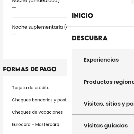
Tarifas 2026
Noche (amueblado)
—
Inicio
Noche suplementaria (amueblado)
—
Descubra
Experiencias
Formas de pago
Productos region
Tarjeta de crédito
Cheques bancarios y postales
Visitas, sitios y p
Cheques de vacaciones
Eurocard - Mastercard
Visitas guiadas