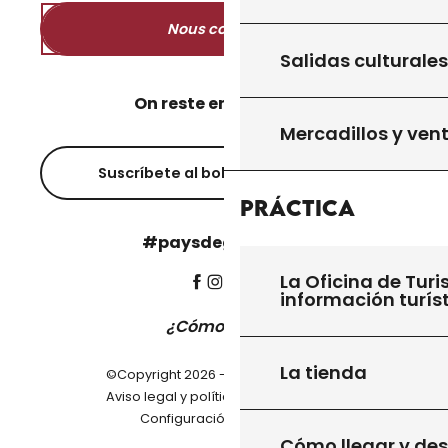
Nous contacter
Salidas culturales
On reste en contact ?
Mercadillos y ven
Suscríbete al boletín informativo
Práctica
#paysdegourdon !
La Oficina de Turi
información turís
¿Cómo llegar?
La tienda
©Copyright 2026 - Pays de Gourdon
-
Aviso legal y política de privacidad
Configuración de cookies
Cómo llegar y de