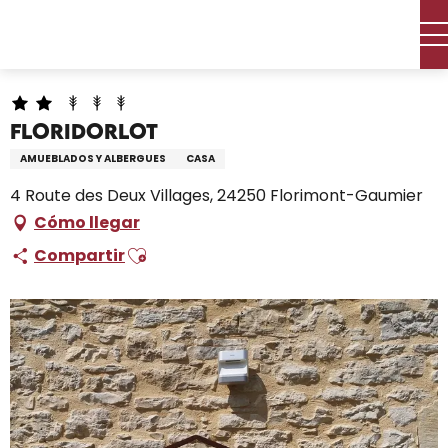
Aller
Inicio – Me estoy preparando
Permanezca en
au
Dónde dormir
Alquileres de vacaciones
FLORIDORLOT
contenu
principal
FLORIDORLOT
AMUEBLADOS Y ALBERGUES
CASA
4 Route des Deux Villages, 24250 Florimont-Gaumier
Cómo llegar
Ajouter aux favoris
Compartir