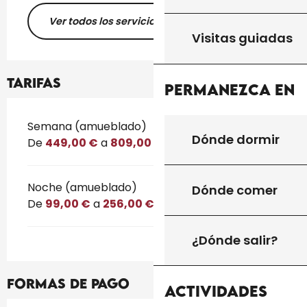
Ver todos los servicios
Visitas guiadas
Tarifas
Permanezca en
Tarifas 2026
Semana (amueblado)
Dónde dormir
De
449,00 €
a
809,00 €
Noche (amueblado)
Dónde comer
De
99,00 €
a
256,00 €
¿Dónde salir?
Formas de pago
Actividades