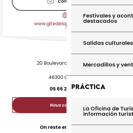
Contáctenos
Festivales y acon
destacados
www.gitedelapetitefay.com
Salidas culturales
20 Boulevard des Martyrs
Mercadillos y ven
46300 Gourdon
Práctica
05
65
27
52
50
Nous contacter
La Oficina de Turi
información turís
On reste en contact ?