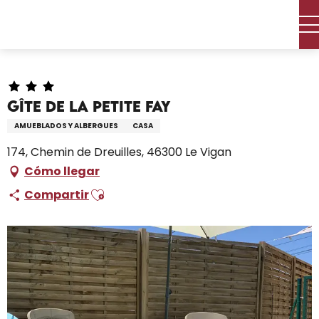
Aller
Inicio – Me estoy preparando
Permanezca en
au
Dónde dormir
Alquileres de vacaciones
contenu
Gîte De La Petite Fay
principal
Gîte De La Petite Fay
AMUEBLADOS Y ALBERGUES
CASA
174, Chemin de Dreuilles, 46300 Le Vigan
Cómo llegar
Ajouter aux favoris
Compartir