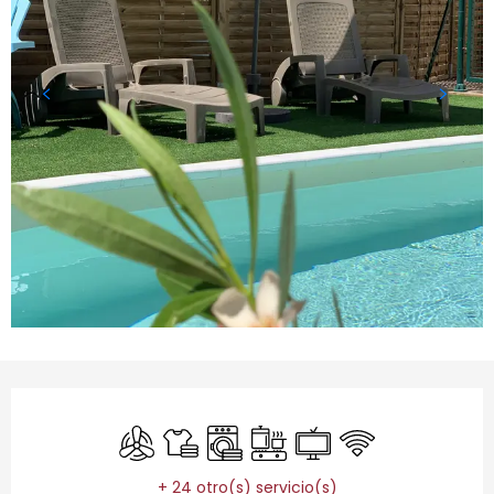
Horarios y datos de contacto
Aire Acondicionado
Sábanas y ropa de cama
Lavadora
Placa de cocción
Televisión
Wifi
+ 24 otro(s) servicio(s)