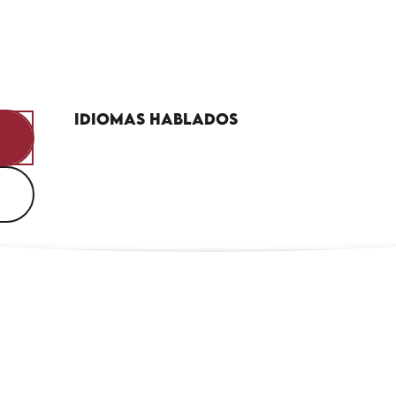
Idiomas hablados
Idiomas hablados