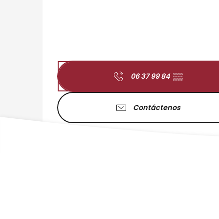
06 37 99 84
▒▒
Contáctenos