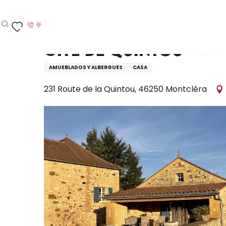
Aller
Inicio – Me estoy preparando
Permanezca en
D
au
contenu
Buscar
Voir les favoris
principal
Gite de Quintou
AMUEBLADOS Y ALBERGUES
CASA
231 Route de la Quintou, 46250 Montcléra