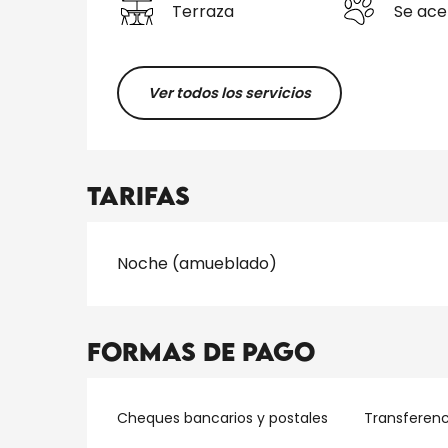
Terraza
Se ace
Ver todos los servicios
Tarifas
Tarifas 2026
Noche (amueblado)
Formas de pago
Cheques bancarios y postales
Transferenc