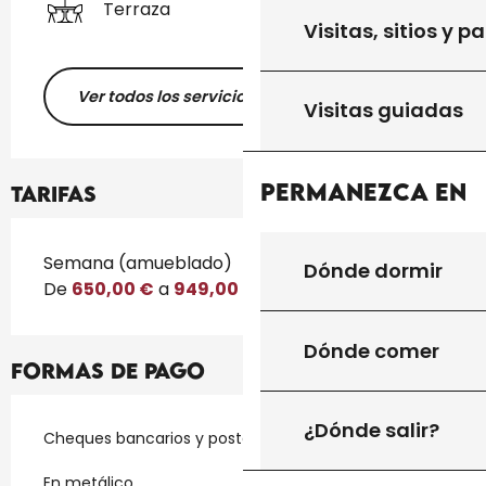
Terraza
Visitas, sitios y p
Ver todos los servicios
Visitas guiadas
Permanezca en
Tarifas
Tarifas 2026
Semana (amueblado)
Dónde dormir
De
650,00 €
a
949,00 €
Dónde comer
Formas de pago
¿Dónde salir?
Cheques bancarios y postales
En metálico