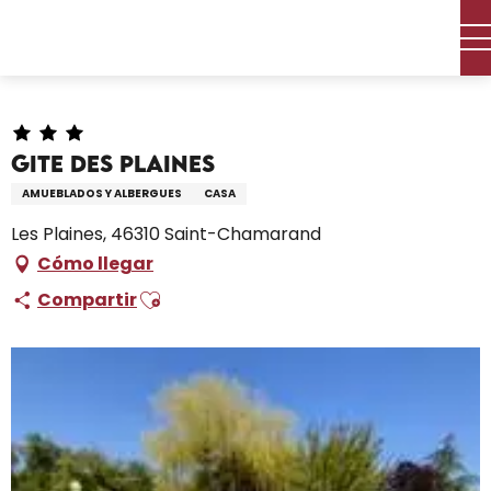
Aller
Inicio – Me estoy preparando
Permanezca en
au
Dónde dormir
Alquileres de vacaciones
contenu
Gite des Plaines
principal
Gite des Plaines
AMUEBLADOS Y ALBERGUES
CASA
Les Plaines, 46310 Saint-Chamarand
Cómo llegar
Ajouter aux favoris
Compartir