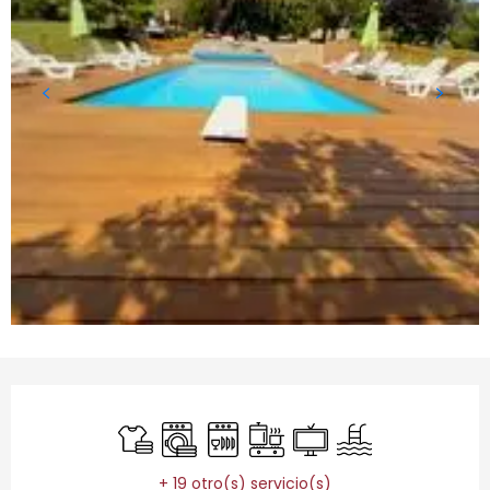
Horarios y datos de contacto
Sábanas y ropa de cama
Lavadora
Lavavajillas
Placa de cocción
Televisión
Piscina
+ 19 otro(s) servicio(s)