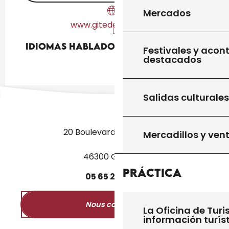
Mercados
www.gitedesplaines.fr
Idiomas hablados
Idiomas hablados
Festivales y acon
destacados
Salidas culturales
20 Boulevard des Martyrs
Mercadillos y ven
46300 Gourdon
Práctica
05
65
27
52
50
Nous contacter
La Oficina de Turi
información turís