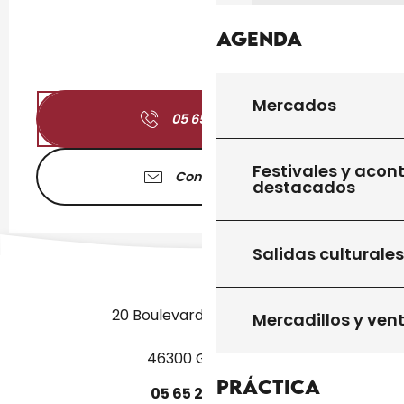
Agenda
Mercados
05 65 27 52
▒▒
Festivales y acon
Contáctenos
destacados
Salidas culturales
20 Boulevard des Martyrs
Mercadillos y ven
46300 Gourdon
Práctica
05
65
27
52
50