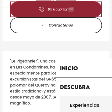
05 65 27 52
▒▒
Contáctenos
Descripción
"Le Pigeonnier", una casa rural de paso situada 
en Les Condamines, ha sido diseñada 
Inicio
especialmente para los peregrinos y 
excursionistas del GR652. Este antiguo 
palomar del Quercy ha sido restaurado al 
Descubra
estilo tradicional y está abierto a los visitantes 
desde mayo de 2007. Se trata de un 
magnífico...
Experiencias