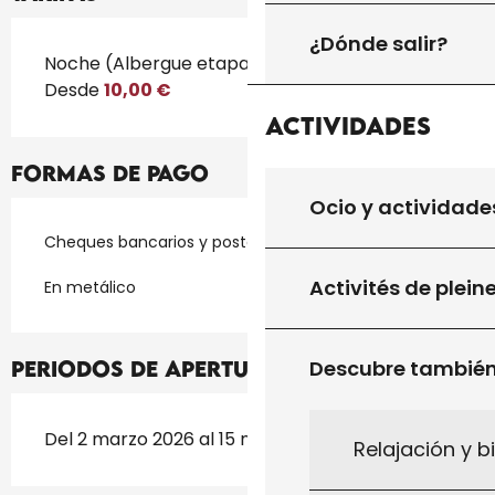
¿Dónde salir?
Tarifas 2026
Noche (Albergue etapa)
Desde
10,00 €
Actividades
Formas de pago
Ocio y actividade
Cheques bancarios y postales
Activités de plein
En metálico
Descubre tambié
Periodos de apertura
Del 2 marzo 2026 al 15 noviembre 2026
Relajación y b