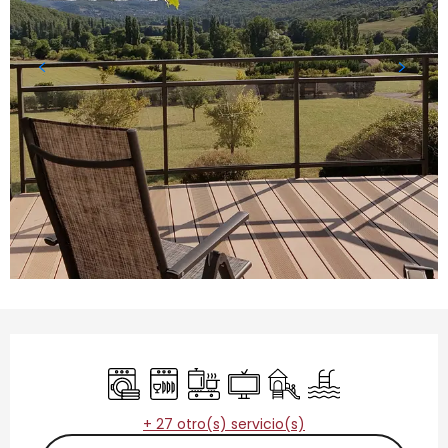
Horarios y datos de contacto
Lavadora
Lavavajillas
Placa de cocción
Televisión
Juegos infantiles / Zon
Piscina
+ 27 otro(s) servicio(s)