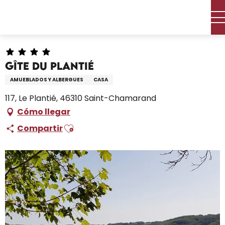
Aller
Inicio – Me estoy preparando
Permanezca en
au
Dónde dormir
Alquileres de vacaciones
Gîte du Plantié
contenu
principal
Gîte du Plantié
AMUEBLADOS Y ALBERGUES
CASA
117, Le Plantié, 46310 Saint-Chamarand
Cómo llegar
Ajouter aux favoris
Compartir