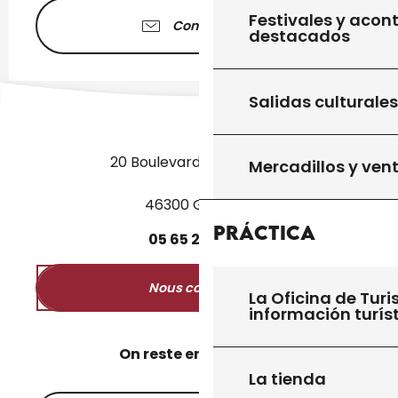
Festivales y acon
Contáctenos
destacados
Salidas culturales
20 Boulevard des Martyrs
Mercadillos y ven
46300 Gourdon
Práctica
05
65
27
52
50
Nous contacter
La Oficina de Turi
información turís
On reste en contact ?
La tienda