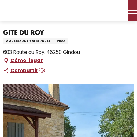
Aller
Inicio – Me estoy preparando
Permanezca en
au
Dónde dormir
Alquileres de vacaciones
Gite du Roy
contenu
principal
Gite du Roy
AMUEBLADOS Y ALBERGUES
PISO
603 Route du Roy, 46250 Gindou
Cómo llegar
Ajouter aux favoris
Compartir