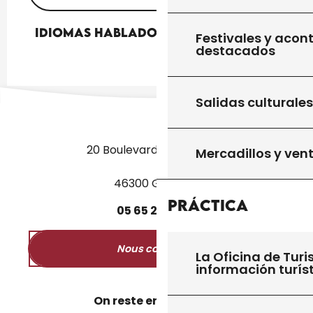
Idiomas hablados
Idiomas hablados
Festivales y acon
destacados
Salidas culturales
20 Boulevard des Martyrs
Mercadillos y ven
46300 Gourdon
Práctica
05
65
27
52
50
Nous contacter
La Oficina de Turi
información turís
On reste en contact ?