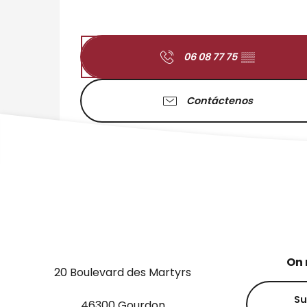
06 08 77 75
▒▒
Contáctenos
On 
20 Boulevard des Martyrs
Su
46300 Gourdon