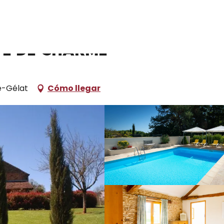
ónde dormir
Alquileres de vacaciones
La Borie : Mimosa Git
te de charme
e-Gélat
Cómo llegar