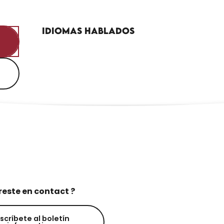
Idiomas hablados
Idiomas hablados
reste en contact ?
scríbete al boletín