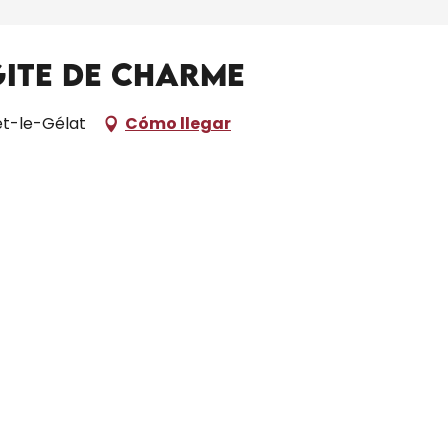
Gite de charme
et-le-Gélat
Cómo llegar