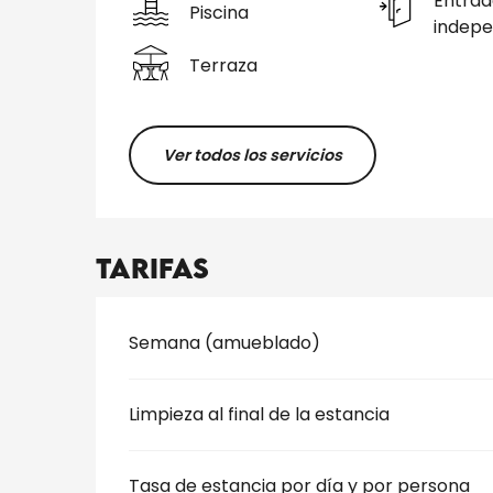
Entrad
Piscina
indepe
Terraza
Ver todos los servicios
Tarifas
Tarifas 2026
Semana (amueblado)
Limpieza al final de la estancia
Tasa de estancia por día y por persona