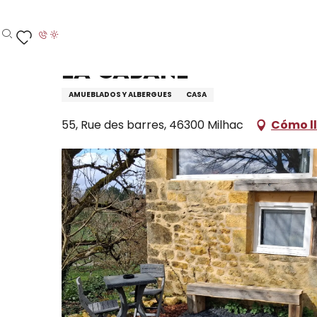
Aller
Inicio – Me estoy preparando
Permanezca en
D
au
contenu
Buscar
Voir les favoris
principal
La Cabane
AMUEBLADOS Y ALBERGUES
CASA
55, Rue des barres, 46300 Milhac
Cómo l