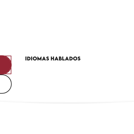
Idiomas hablados
Idiomas hablados