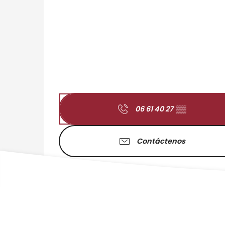
06 61 40 27
▒▒
Contáctenos