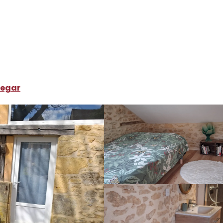
ónde dormir
Alquileres de vacaciones
La Cabane
legar