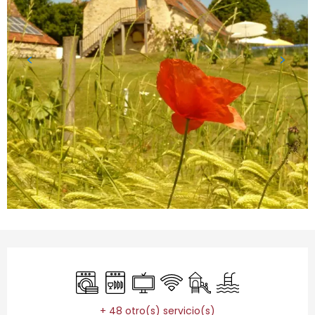
Horarios y datos de contacto
Lavadora
Lavavajillas
Televisión
Wifi
Juegos infantiles / Zon
Piscina
+ 48 otro(s) servicio(s)