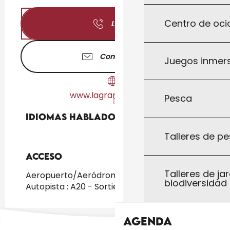
Centro de ocio
Llamar
Contáctenos
Juegos inmersi
www.lagrangedubos.fr
Pesca
Idiomas hablados
Idiomas hablados
Talleres de pe
Acceso
Acceso
Talleres de jar
Aeropuerto/Aeródromo : Limoges a 162km
biodiversidad
Autopista : A20 - Sortie 55 ou 56
Agenda