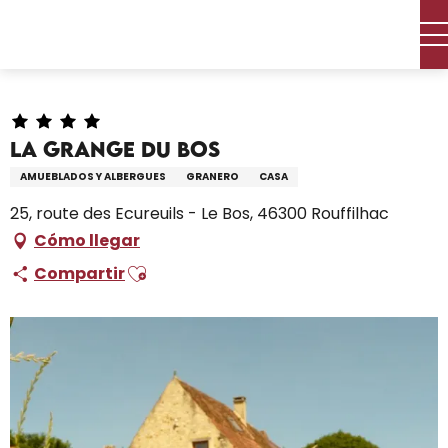
Aller
Inicio – Me estoy preparando
Permanezca en
au
Dónde dormir
Alquileres de vacaciones
contenu
La Grange Du Bos
principal
La Grange Du Bos
AMUEBLADOS Y ALBERGUES
GRANERO
CASA
25, route des Ecureuils - Le Bos, 46300 Rouffilhac
Cómo llegar
Ajouter aux favoris
Compartir