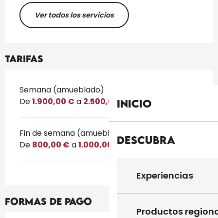
Ver todos los servicios
Tarifas
Tarifas 2026
Semana (amueblado)
De
1.900,00 €
a
2.500,00 €
Inicio
Fin de semana (amueblado)
Descubra
De
800,00 €
a
1.000,00 €
Experiencias
Formas de pago
Productos region