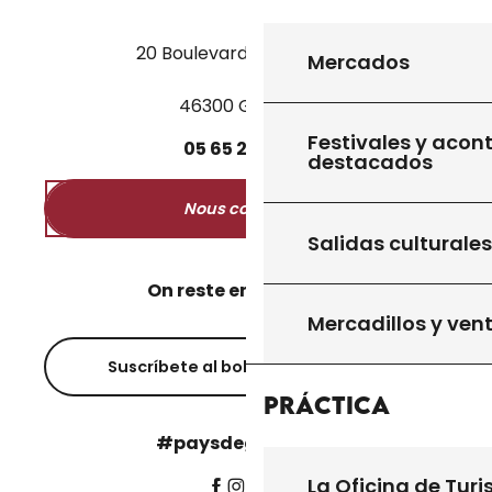
20 Boulevard des Martyrs
Mercados
46300 Gourdon
Festivales y acon
05
65
27
52
50
destacados
Nous contacter
Salidas culturales
On reste en contact ?
Mercadillos y ven
Suscríbete al boletín informativo
Práctica
#paysdegourdon !
La Oficina de Turi