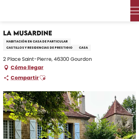
Aller
Inicio – Me estoy preparando
Permanezca en
au
Dónde dormir
Alquileres de vacaciones
La Musardine
contenu
principal
La Musardine
HABITACIÓN EN CASA DE PARTICULAR
CASTILLOS Y RESIDENCIAS DE PRESTIGIO
CASA
2 Place Saint-Pierre, 46300 Gourdon
Cómo llegar
Ajouter aux favoris
Compartir