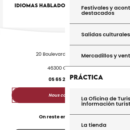
Idiomas hablados
Idiomas hablados
Festivales y acon
destacados
Salidas culturales
20 Boulevard des Martyrs
Mercadillos y ven
46300 Gourdon
Práctica
05
65
27
52
50
Nous contacter
La Oficina de Turi
información turís
On reste en contact ?
La tienda