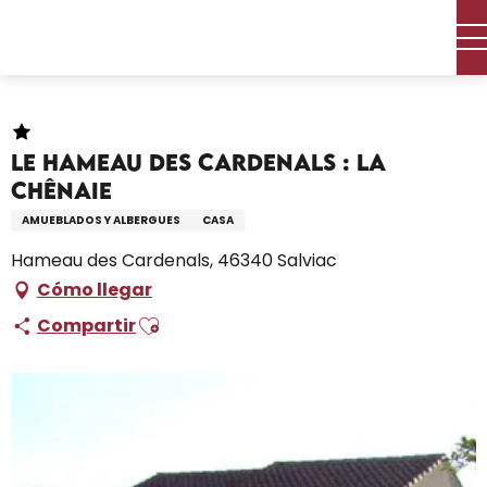
Aller
Inicio – Me estoy preparando
Permanezca en
au
Dónde dormir
Alquileres de vacaciones
contenu
Le Hameau des Cardenals : La Chênaie
principal
Le Hameau des Cardenals : La
Chênaie
AMUEBLADOS Y ALBERGUES
CASA
Hameau des Cardenals, 46340 Salviac
Cómo llegar
Ajouter aux favoris
Compartir