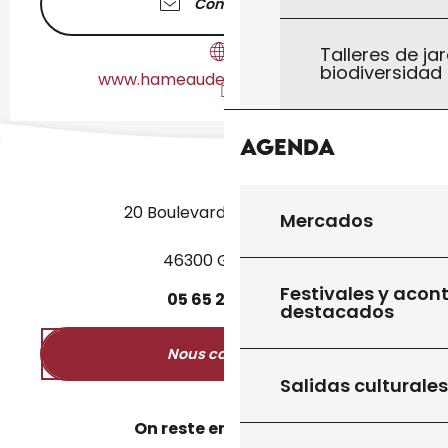
Contáctenos
Talleres de jar
biodiversidad
www.hameaudescardenals.com
Agenda
20 Boulevard des Martyrs
Mercados
46300 Gourdon
Festivales y acon
05
65
27
52
50
destacados
Nous contacter
Salidas culturales
On reste en contact ?