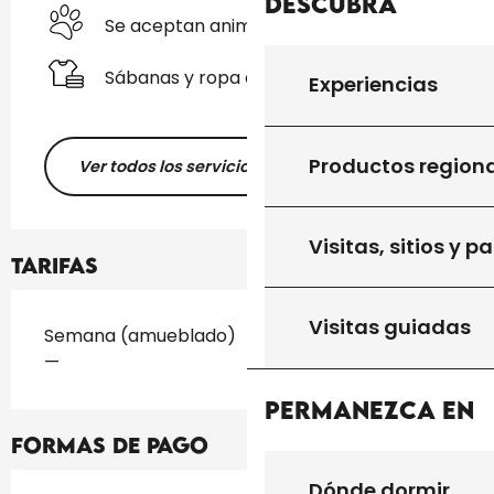
Descubra
Se aceptan animales
Sábanas y ropa de cama
Experiencias
Productos region
Ver todos los servicios
Visitas, sitios y p
Tarifas
Visitas guiadas
Tarifas 2026
Semana (amueblado)
—
Permanezca en
Formas de pago
Dónde dormir