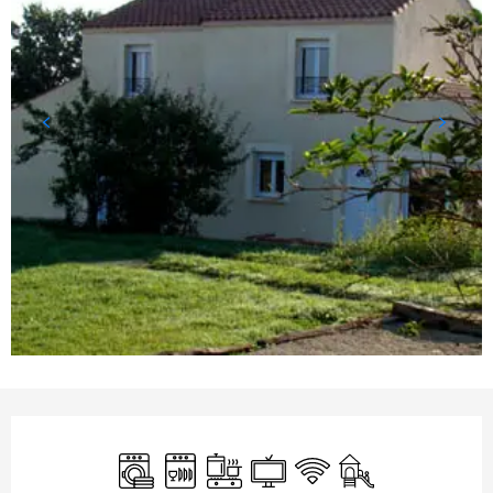
Horarios y datos de contacto
Lavadora
Lavavajillas
Placa de cocción
Televisión
Wifi
Juegos infantiles 