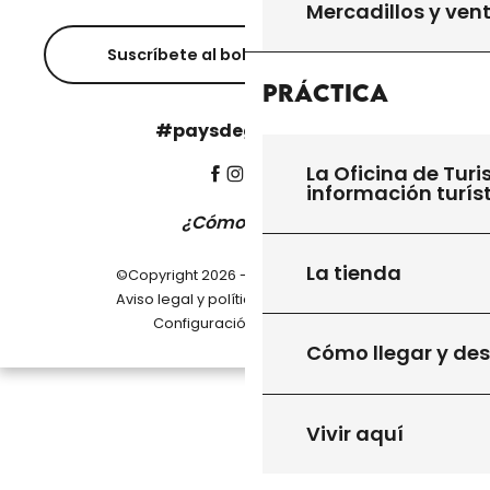
Mercadillos y ven
Suscríbete al boletín informativo
Práctica
#paysdegourdon !
La Oficina de Turi
información turís
¿Cómo llegar?
La tienda
©Copyright 2026 - Pays de Gourdon
-
Aviso legal y política de privacidad
Configuración de cookies
Cómo llegar y de
Vivir aquí