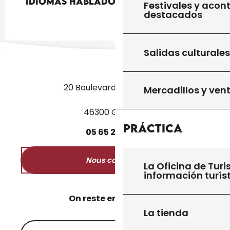
Idiomas hablados
Idiomas hablados
Festivales y acon
destacados
Salidas culturales
20 Boulevard des Martyrs
Mercadillos y ven
46300 Gourdon
Práctica
05
65
27
52
50
Nous contacter
La Oficina de Turi
información turís
On reste en contact ?
La tienda