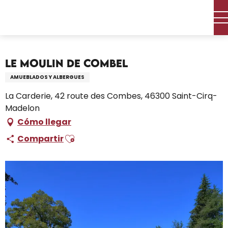
Aller
Inicio – Me estoy preparando
Permanezca en
au
Dónde dormir
Alquileres de vacaciones
contenu
Le Moulin De Combel
principal
Le Moulin De Combel
AMUEBLADOS Y ALBERGUES
La Carderie, 42 route des Combes, 46300 Saint-Cirq-
Madelon
Cómo llegar
Ajouter aux favoris
Compartir