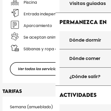
Piscina
Visitas guiadas
Entrada independiente
Permanezca en
Aparcamiento
Se aceptan animales
Dónde dormir
Sábanas y ropa de cama
Dónde comer
Ver todos los servicios
¿Dónde salir?
Tarifas
Actividades
Tarifas 2026
Semana (amueblado)