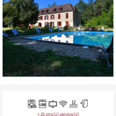
Horarios y datos de contacto
Lavadora
Lavavajillas
Televisión
Wifi
Piscina
Entrada independ
+ 25 otro(s) servicio(s)