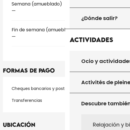
Tarifas 2026
Semana (amueblado)
—
¿Dónde salir?
Fin de semana (amueblado)
—
Actividades
Ocio y actividade
Formas de pago
Activités de plein
Cheques bancarios y postales
Transferencias
Descubre tambié
Relajación y b
Ubicación