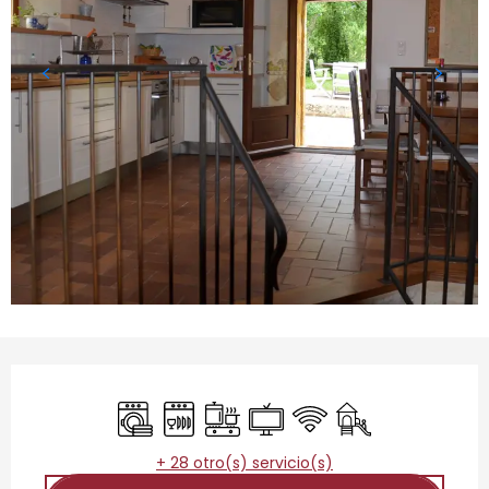
Horarios y datos de contacto
Lavadora
Lavavajillas
Placa de cocción
Televisión
Wifi
Juegos infantiles 
+ 28 otro(s) servicio(s)