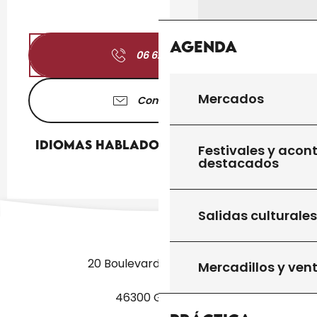
Agenda
06 62 31 67
▒▒
Mercados
Contáctenos
Idiomas hablados
Idiomas hablados
Festivales y acon
destacados
Salidas culturales
20 Boulevard des Martyrs
Mercadillos y ven
46300 Gourdon