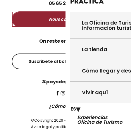
Práctica
05
65
27
52
50
Nous contacter
La Oficina de Turi
información turís
On reste en contact ?
La tienda
Suscríbete al boletín informativo
Cómo llegar y de
#paysdegourdon !
Vivir aquí
¿Cómo llegar?
ES
Experiencias
©Copyright 2026 - Pays de Gourdon
Oficina de Turismo
-
Aviso legal y política de privacidad