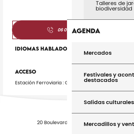
Talleres de jar
biodiversidad
Agenda
06 07 01 79
▒▒
Idiomas hablados
Idiomas hablados
Mercados
Acceso
Acceso
Festivales y acon
destacados
Estación Ferroviaria : Gourdon a 2km
Salidas culturales
20 Boulevard des Martyrs
Mercadillos y ven