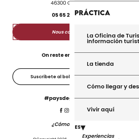
46300 Gourdon
Práctica
05
65
27
52
50
Nous contacter
La Oficina de Turi
información turís
On reste en contact ?
La tienda
Suscríbete al boletín informativo
Cómo llegar y de
#paysdegourdon !
Vivir aquí
¿Cómo llegar?
ES
Experiencias