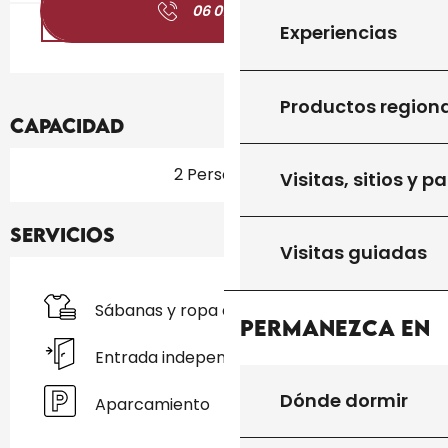
06 07 01 79
▒▒
Experiencias
Productos region
Capacidad
2 Persona(s)
Visitas, sitios y p
Servicios
Visitas guiadas
Sábanas y ropa de cama
Permanezca en
Entrada independiente
Dónde dormir
Aparcamiento