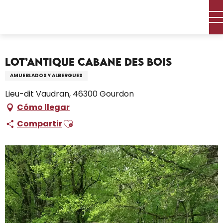
Aller
Inicio – Me estoy preparando
Permanezca en
au
Dónde dormir
Alquileres de vacaciones
contenu
Lot’antique cabane des bois
principal
Lot’antique cabane des bois
AMUEBLADOS Y ALBERGUES
Lieu-dit Vaudran, 46300 Gourdon
Cómo llegar
Ajouter aux favoris
Compartir