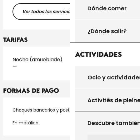
Dónde comer
Ver todos los servicios
¿Dónde salir?
Tarifas
Actividades
Tarifas 2026
Noche (amueblado)
—
Ocio y actividade
Formas de pago
Activités de plein
Cheques bancarios y postales
Descubre tambié
En metálico