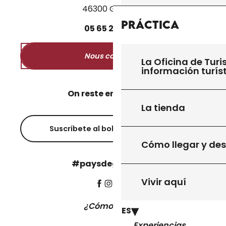
46300 Gourdon
Práctica
05
65
27
52
50
Nous contacter
La Oficina de Turi
información turís
On reste en contact ?
La tienda
Suscríbete al boletín informativo
Cómo llegar y de
#paysdegourdon !
Vivir aquí
¿Cómo llegar?
ES
Experiencias