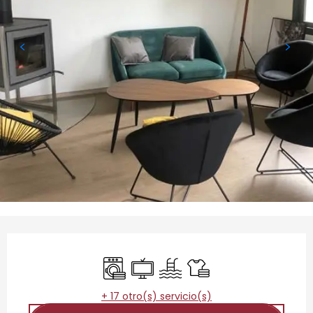
Horarios y datos de contacto
Lavadora
Televisión
Piscina
Sábanas y ropa de ca
+ 17 otro(s) servicio(s)