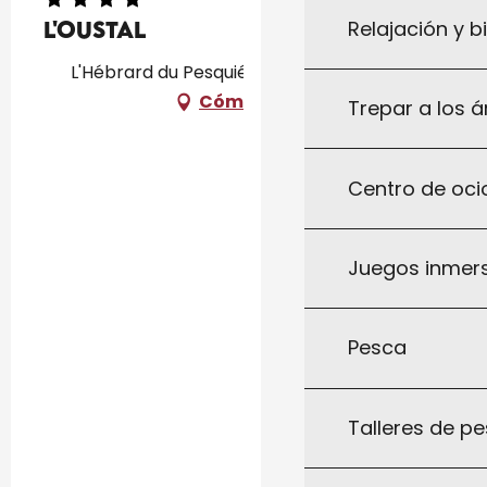
Relajación y b
L'Oustal
L'Hébrard du Pesquié, 46300 Saint-Projet
Cómo llegar
Trepar a los á
Centro de ocio
Juegos inmersi
Pesca
Talleres de pe