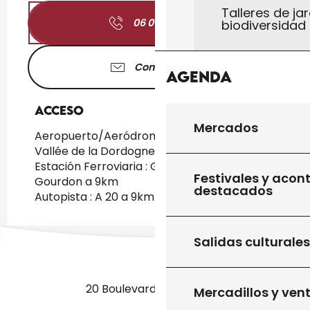
Talleres de jar
06 01 72 85
▒▒
biodiversidad
Contáctenos
Agenda
Acceso
Acceso
Mercados
Aeropuerto/Aeródromo : Aéroport Brive
Vallée de la Dordogne a 61km
Estación Ferroviaria : Gare SNCF de
Festivales y acon
Gourdon a 9km
destacados
Autopista : A 20 a 9km
Salidas culturales
20 Boulevard des Martyrs
Mercadillos y ven