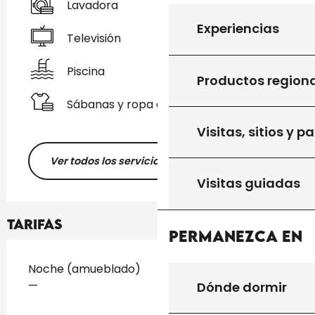
Lavadora
Experiencias
Televisión
Piscina
Productos region
Sábanas y ropa de cama
Visitas, sitios y p
Ver todos los servicios
Visitas guiadas
Tarifas
Permanezca en
Tarifas 2026
Noche (amueblado)
—
Dónde dormir