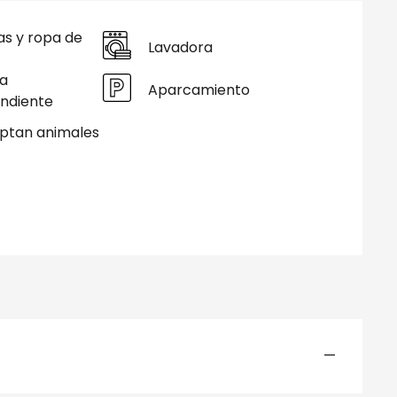
s y ropa de
Lavadora
a
Aparcamiento
ndiente
ptan animales
—