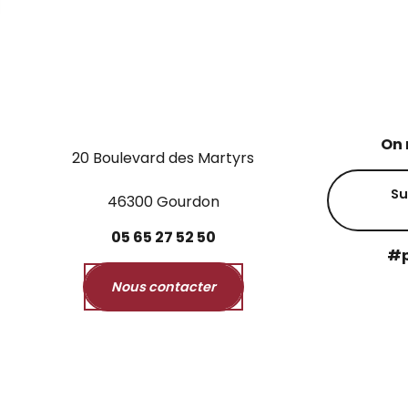
On 
20 Boulevard des Martyrs
Su
46300 Gourdon
05
65
27
52
50
#p
Nous contacter