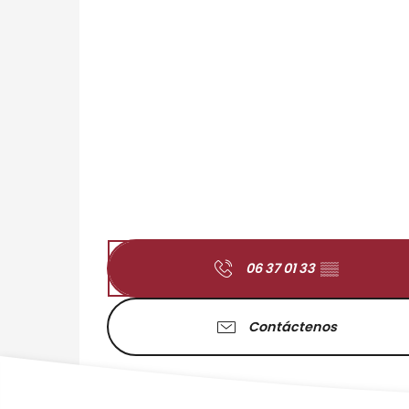
06 37 01 33
▒▒
Contáctenos