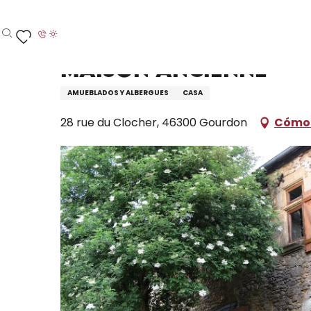
Aller
Inicio – Me estoy preparando
Permanezca en
D
au
contenu
Buscar
Voir les favoris
principal
Maison Ancienne
AMUEBLADOS Y ALBERGUES
CASA
28 rue du Clocher, 46300 Gourdon
Cómo 