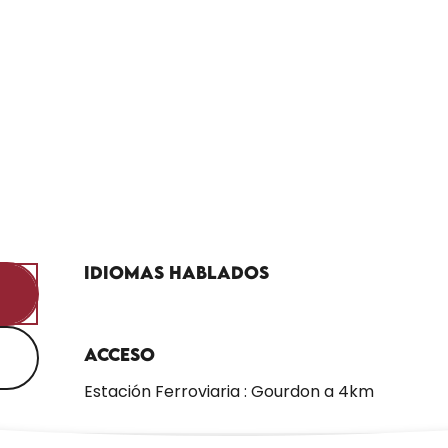
Idiomas hablados
Idiomas hablados
Acceso
Acceso
Estación Ferroviaria : Gourdon a 4km