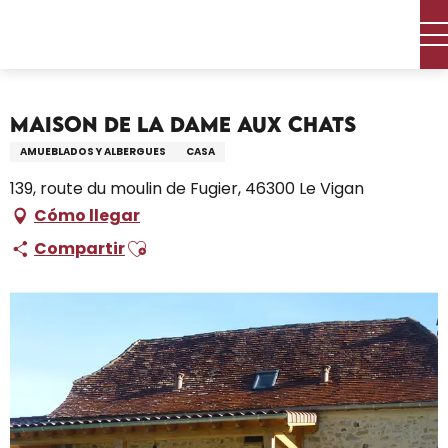
Aller
Inicio – Me estoy preparando
Permanezca en
au
Dónde dormir
Alquileres de vacaciones
contenu
Maison de la dame aux chats
principal
Maison de la dame aux chats
AMUEBLADOS Y ALBERGUES
CASA
139, route du moulin de Fugier, 46300 Le Vigan
Cómo llegar
Ajouter aux favoris
Compartir