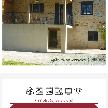
Horarios y datos de contacto
Aire Acondicionado
Lavadora
Lavavajillas
Placa de cocción
Televisión
Wifi
+ 38 otro(s) servicio(s)