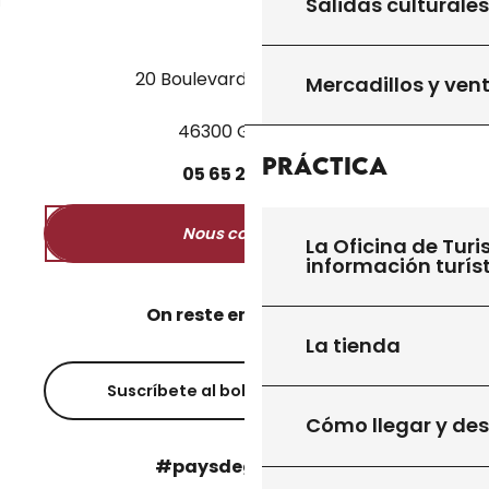
Salidas culturales
20 Boulevard des Martyrs
Mercadillos y ven
46300 Gourdon
Práctica
05
65
27
52
50
Nous contacter
La Oficina de Turi
información turís
On reste en contact ?
La tienda
Suscríbete al boletín informativo
Cómo llegar y de
#paysdegourdon !