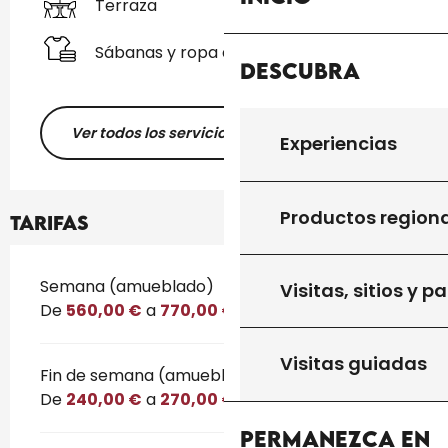
Terraza
Sábanas y ropa de cama
Descubra
Ver todos los servicios
Experiencias
Productos region
Tarifas
Tarifas 2026
Semana (amueblado)
Visitas, sitios y p
De
560,00 €
a
770,00 €
Visitas guiadas
Fin de semana (amueblado)
De
240,00 €
a
270,00 €
Permanezca en