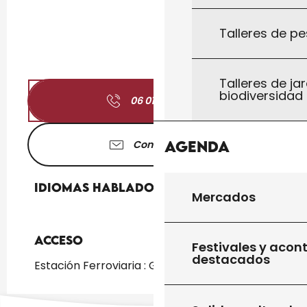
Talleres de pe
Talleres de jar
biodiversidad
06 01 74 54
▒▒
Agenda
Contáctenos
Idiomas hablados
Idiomas hablados
Mercados
Acceso
Acceso
Festivales y acon
destacados
Estación Ferroviaria : Gourdon a 5km