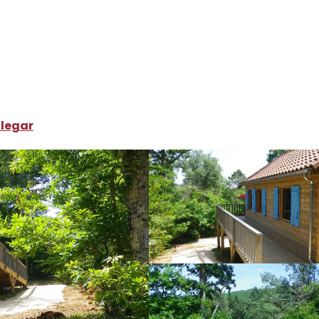
ónde dormir
Alquileres de vacaciones
Maison sur pilotis
legar