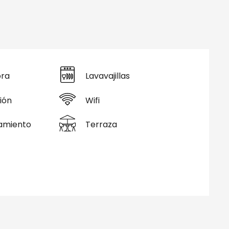
ora
Lavavajillas
ión
Wifi
amiento
Terraza