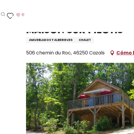
Aller
Inicio – Me estoy preparando
Permanezca en
D
au
contenu
Buscar
Voir les favoris
principal
Maison sur pilotis
AMUEBLADOS Y ALBERGUES
CHALET
506 chemin du Roc, 46250 Cazals
Cómo l