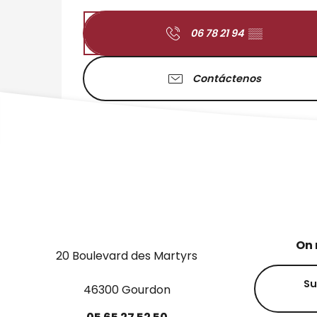
06 78 21 94
▒▒
Contáctenos
On 
20 Boulevard des Martyrs
Su
46300 Gourdon