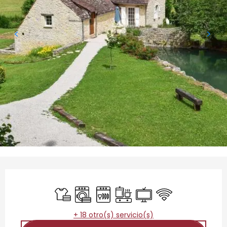
Horarios y datos de contacto
Sábanas y ropa de cama
Lavadora
Lavavajillas
Placa de cocción
Televisión
Wifi
+ 18 otro(s) servicio(s)