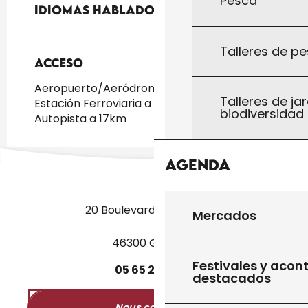
Pesca
Idiomas hablados
Idiomas hablados
Talleres de pe
Acceso
Acceso
Aeropuerto/Aeródromo a 150km
Talleres de jar
Estación Ferroviaria a 17km
biodiversidad
Autopista a 17km
Agenda
20 Boulevard des Martyrs
Mercados
46300 Gourdon
Festivales y acon
05
65
27
52
50
destacados
Nous contacter