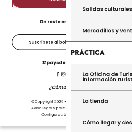
Salidas culturales
On reste en contact ?
Mercadillos y ven
Suscríbete al boletín informativo
Práctica
#paysdegourdon !
La Oficina de Turi
información turís
¿Cómo llegar?
La tienda
©Copyright 2026 - Pays de Gourdon
-
Aviso legal y política de privacidad
Configuración de cookies
Cómo llegar y de