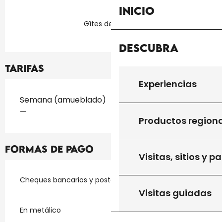
Inicio
Gîtes de France
Descubra
Tarifas
Experiencias
Tarifas 2026
Semana (amueblado)
—
Productos region
Formas de pago
Visitas, sitios y p
Cheques bancarios y postales
Visitas guiadas
En metálico