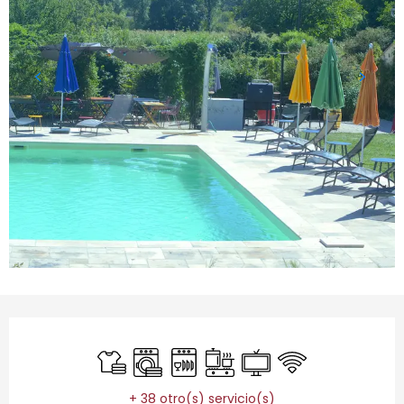
Horarios y datos de contacto
Sábanas y ropa de cama
Lavadora
Lavavajillas
Placa de cocción
Televisión
Wifi
+ 38 otro(s) servicio(s)