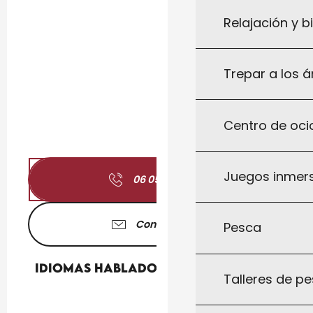
Relajación y b
Trepar a los á
Centro de ocio
Juegos inmersi
06 05 07 07
▒▒
Contáctenos
Pesca
Idiomas hablados
Idiomas hablados
Talleres de pe