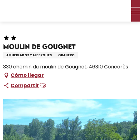
Aller
Inicio – Me estoy preparando
Permanezca en
au
Dónde dormir
Alquileres de vacaciones
contenu
Moulin de Gougnet
principal
Moulin de Gougnet
AMUEBLADOS Y ALBERGUES
GRANERO
330 chemin du moulin de Gougnet, 46310 Concorès
Cómo llegar
Ajouter aux favoris
Compartir