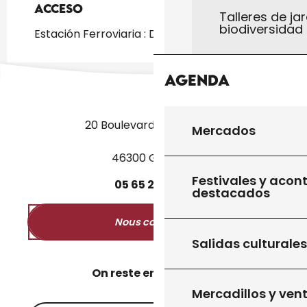
Acceso
Acceso
Talleres de jar
biodiversidad
Estación Ferroviaria : Degagnac a 5km
Agenda
20 Boulevard des Martyrs
Mercados
46300 Gourdon
Festivales y acon
05
65
27
52
50
destacados
Nous contacter
Salidas culturales
On reste en contact ?
Mercadillos y ven