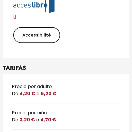
Accessibilité
Tarifas
Tarifas 2026
Precio por adulto
De
4,20 €
a
6,20 €
Precio por niño
De
3,20 €
a
4,70 €