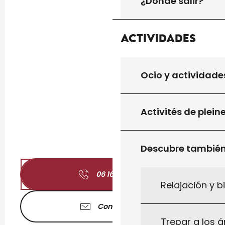
¿Dónde salir?
Actividades
Ocio y actividade
Activités de plein
Descubre tambié
06 16 33 96
▒▒
Relajación y b
Contáctenos
Trepar a los á