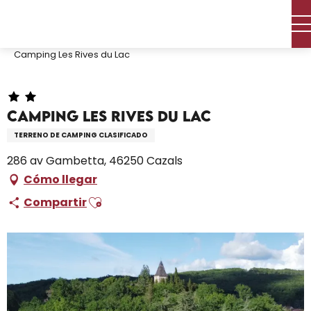
Aller
Inicio – Me estoy preparando
Permanezca en
au
Dónde dormir
contenu
Campings y aparcamientos para caravanas
Camping Les Rives du Lac
principal
Camping Les Rives du Lac
TERRENO DE CAMPING CLASIFICADO
286 av Gambetta, 46250 Cazals
Cómo llegar
Ajouter aux favoris
Compartir