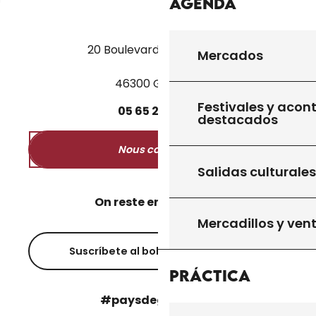
Agenda
20 Boulevard des Martyrs
Mercados
46300 Gourdon
Festivales y acon
05
65
27
52
50
destacados
Nous contacter
Salidas culturales
On reste en contact ?
Mercadillos y ven
Suscríbete al boletín informativo
Práctica
#paysdegourdon !