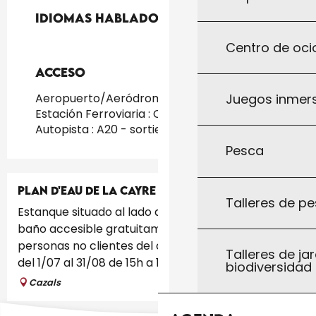
Idiomas hablados
Idiomas hablados
Centro de ocio
Acceso
Acceso
Juegos inmersi
Aeropuerto/Aeródromo : Toulouse a 160km
Estación Ferroviaria : Cahors a 20km
Autopista : A20 - sortie 56 a 32km
Pesca
PLAN D'EAU DE LA CAYRE
Talleres de pe
Estanque situado al lado del camping municipal,
baño accesible gratuitamente incluso para las
personas no clientes del camping: - baño vigilado
Talleres de jar
del 1/07 al 31/08 de 15h a 19h30...
biodiversidad
Cazals