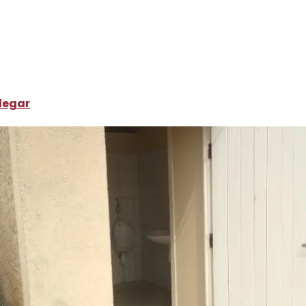
ónde dormir
Campings y aparcamientos para caravanas
Toi
legar