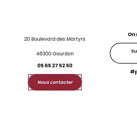
On 
20 Boulevard des Martyrs
Su
46300 Gourdon
05
65
27
52
50
#p
Nous contacter