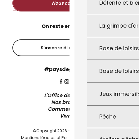
Détente et bie
Nous contacter
La grimpe d'a
On reste en contact ?
Base de loisirs
S'inscrire à la newsletter
#paysdegourdon !
Base de loisir
Jeux immersifs
L'Office de Tourisme
Nos brochures
Comment venir ?
Vivre ici
Pêche
©Copyright 2026 - Pays de Gourdon
-
Mentions légales et Politique de confidentialité