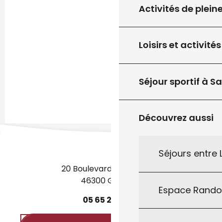
Activités de plein
Loisirs et activités
Séjour sportif à S
Découvrez aussi
Séjours entre
20 Boulevard des Martyrs
46300 Gourdon
Espace Rand
05
65
27
52
50