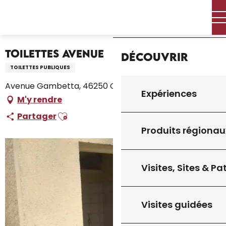
Aller
Accueil – Je prépare
Séjourner
Où dormir
Accueil
au
Campings et aires de camping car
Toilettes Avenue
contenu
principal
Toilettes Avenue
Découvrir
TOILETTES PUBLIQUES
Avenue Gambetta, 46250 Cazals
Expériences
M'y rendre
Ajouter aux favoris
Partager
Produits régionau
Visites, Sites & P
Visites guidées