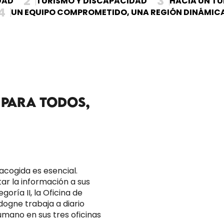
2
3
DAD
TURISMO Y DISCAPACIDAD
HACIA UN TU
4
UN EQUIPO COMPROMETIDO, UNA REGIÓN DINÁMIC
 PARA TODOS,
acogida es esencial.
ar la información a sus
goría II, la Oficina de
dogne trabaja a diario
umano en sus tres oficinas