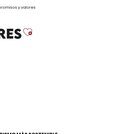
romisos y valores
Ajouter aux fa
RES