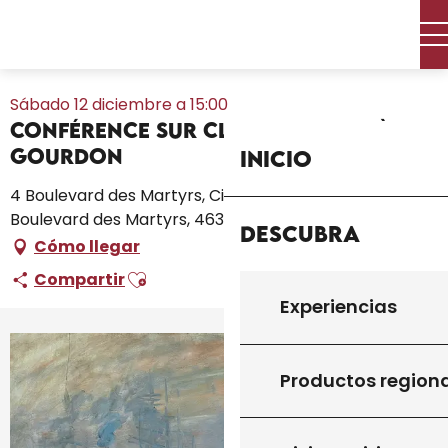
Aller
Inicio – Me estoy preparando
Toda la agenda
au
Conférence sur Claude Monet à Gourdon
contenu
principal
Sábado 12 diciembre a 15:00
Conférence sur Claude Monet à
Gourdon
Inicio
4 Boulevard des Martyrs, Cinéma l'Atalante, 4
Boulevard des Martyrs, 46300 Gourdon
Descubra
Cómo llegar
Ajouter aux favoris
Compartir
Experiencias
+1 foto
Productos region