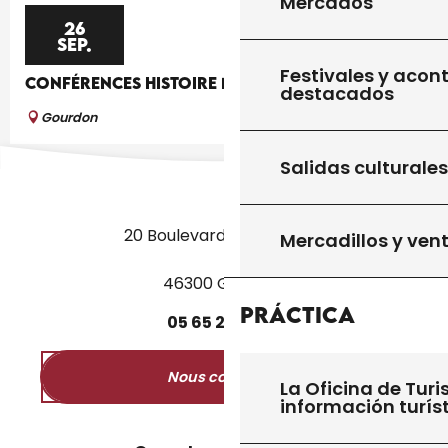
Mercados
26
SEP.
Festivales y acon
CONFÉRENCES HISTOIRE DE L'ART
destacados
Gourdon
Salidas culturales
20 Boulevard des Martyrs
Mercadillos y ven
46300 Gourdon
Práctica
05
65
27
52
50
Nous contacter
La Oficina de Turi
información turís