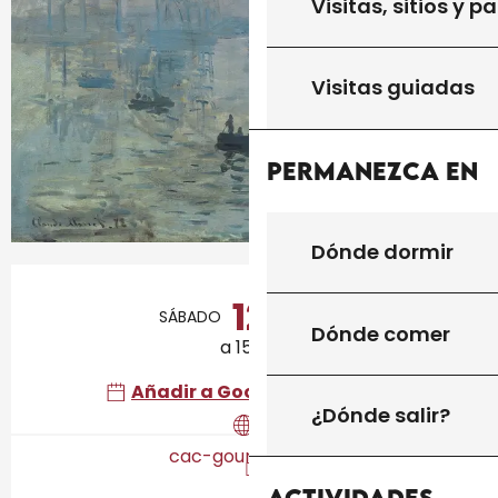
Visitas, sitios y p
Visitas guiadas
Permanezca en
Dónde dormir
Horarios y datos de contacto
12
SÁBADO
DICIEMBRE
Dónde comer
a 15:00
Añadir a Google Calendar
¿Dónde salir?
cac-gourdon.com
Actividades