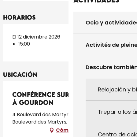
Horarios
Ocio y actividade
El 12 diciembre 2026
15:00
Activités de plein
Descubre tambié
Ubicación
Relajación y b
Conférence sur Claude Monet
à Gourdon
Trepar a los á
4 Boulevard des Martyrs, Cinéma l'Atalante, 4
Boulevard des Martyrs, 46300 Gourdon
Cómo llegar
Centro de ocio