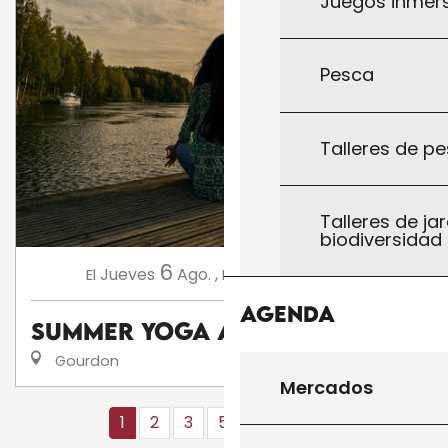
Juegos inmersi
Pesca
Talleres de pe
Talleres de jar
biodiversidad
6
10
Jueves
Ago.
,
Lunes
Ago.
,
...
El
El
Agenda
Summer Yoga avec AnneCha
Gourdon
Mercados
1
2
3
5+
10+
16
❯
❯❯