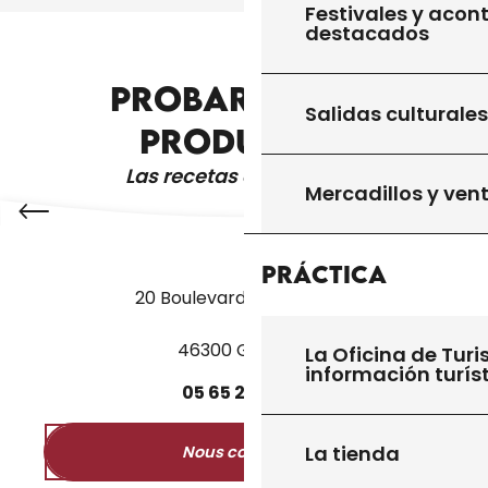
Festivales y acon
destacados
PROBAR OTROS
TODOS LOS SITIOS QUE HAY QUE VISITAR
Salidas culturales
PRODUCTOS
Las recetas de la abuela
Mercadillos y ven
Práctica
20 Boulevard des Martyrs
46300 Gourdon
La Oficina de Turi
información turís
05
65
27
52
50
La tienda
Nous contacter