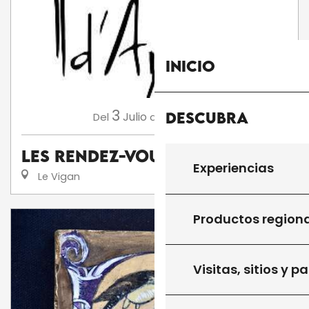
Inicio
3
13
Descubra
Julio
Agosto
Del
al
Les Rendez-Vous d'Aymare
Experiencias
Le Vigan
Productos region
Visitas, sitios y p