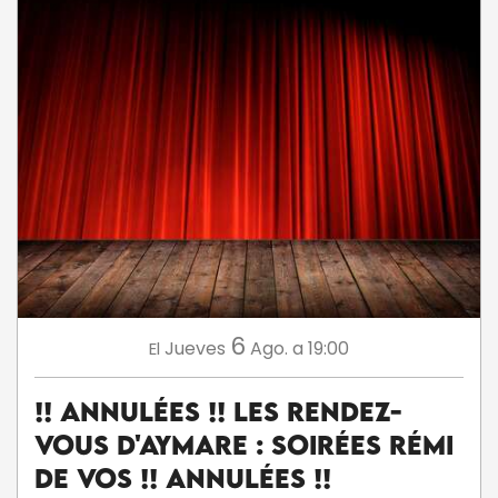
6
Jueves
Ago.
a 19:00
El
!! ANNULÉES !! Les Rendez-
Vous d'Aymare : Soirées Rémi
De Vos !! ANNULÉES !!