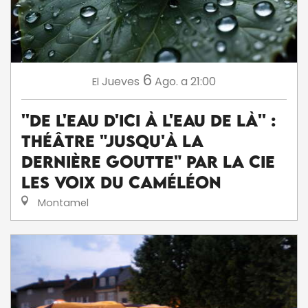
6
Jueves
Ago.
a 21:00
El
''De l'eau d'ici à l'eau de là'' :
théâtre "Jusqu'à la
dernière goutte" par la Cie
Les voix du caméléon
Montamel