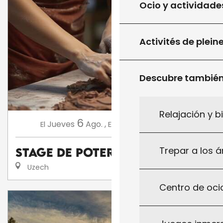
Ocio y actividade
Activités de plein
Descubre tambié
Relajación y b
6
13
Jueves
Ago.
,
Jueves
Ago.
,
...
El
El
Trepar a los á
Stage de poterie
Uzech
Centro de ocio