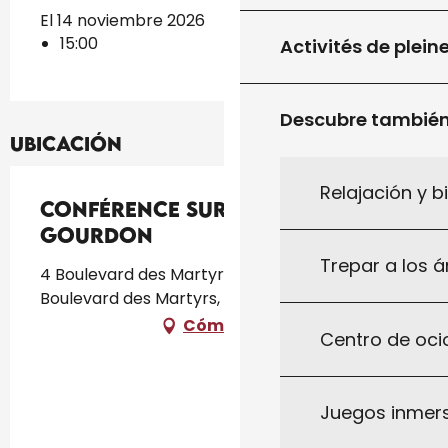
El 14 noviembre 2026
15:00
Activités de plein
Descubre tambié
Ubicación
Relajación y b
Conférence sur l'Art Brut à
Gourdon
Trepar a los á
4 Boulevard des Martyrs, Cinéma l'Atalante, 4
Boulevard des Martyrs, 46300 Gourdon
Cómo llegar
Centro de ocio
Juegos inmersi