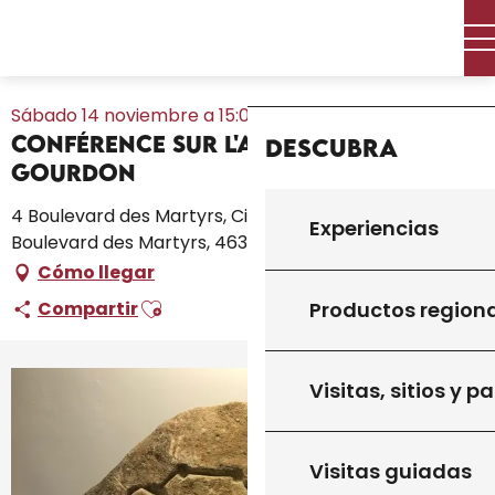
Aller
Inicio – Me estoy preparando
Toda la agenda
au
Conférence sur l'Art Brut à Gourdon
Inicio
contenu
principal
Sábado 14 noviembre a 15:00
Conférence sur l'Art Brut à
Descubra
Gourdon
4 Boulevard des Martyrs, Cinéma l'Atalante, 4
Experiencias
Boulevard des Martyrs, 46300 Gourdon
Cómo llegar
Ajouter aux favoris
Productos region
Compartir
Visitas, sitios y p
Visitas guiadas