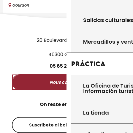
Gourdon
Salidas culturales
20 Boulevard des Martyrs
Mercadillos y ven
46300 Gourdon
Práctica
05
65
27
52
50
Nous contacter
La Oficina de Turi
información turís
On reste en contact ?
La tienda
Suscríbete al boletín informativo