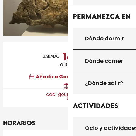
Permanezca en
Dónde dormir
Horarios y datos de contacto
14
SÁBADO
NOVIEMBRE
Dónde comer
a 15:00
Añadir a Google Calendar
¿Dónde salir?
cac-gourdon.com
Actividades
Horarios
Ocio y actividade